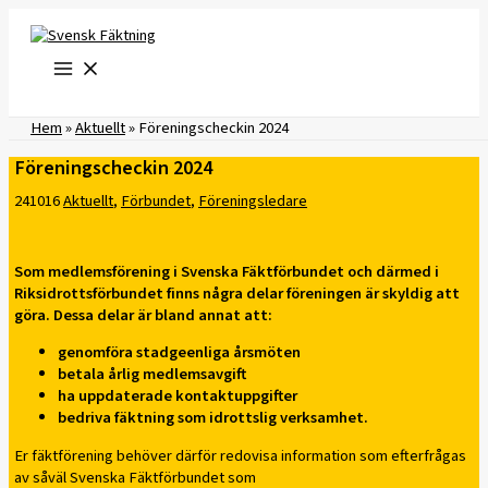
Hoppa
till
innehåll
Hem
»
Aktuellt
»
Föreningscheckin 2024
Föreningscheckin 2024
241016
Aktuellt
,
Förbundet
,
Föreningsledare
Som medlemsförening i Svenska Fäktförbundet och därmed i
Riksidrottsförbundet finns några delar föreningen är skyldig att
göra.
Dessa delar är bland annat att:
genomföra stadgeenliga årsmöten
betala årlig medlemsavgift
ha uppdaterade kontaktuppgifter
bedriva fäktning som idrottslig verksamhet.
Er fäktförening behöver därför redovisa information som efterfrågas
av såväl Svenska Fäktförbundet som