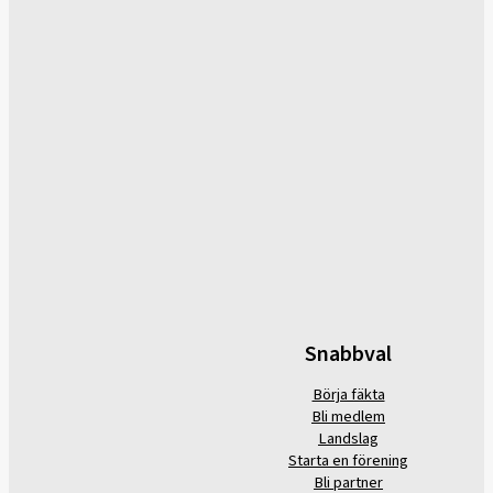
Snabbval
Börja fäkta
Bli medlem
Landslag
Starta en förening
Bli partner