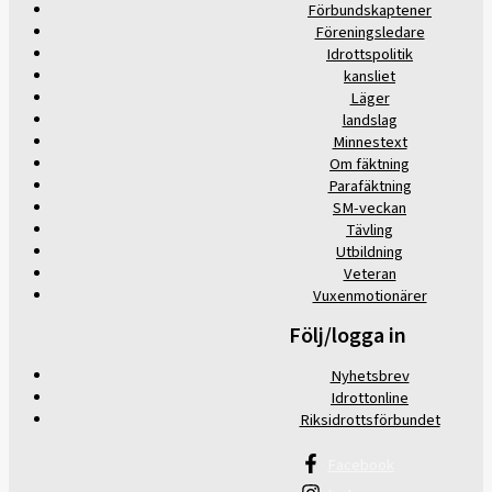
Förbundskaptener
Föreningsledare
Idrottspolitik
kansliet
Läger
landslag
Minnestext
Om fäktning
Parafäktning
SM-veckan
Tävling
Utbildning
Veteran
Vuxenmotionärer
Följ/logga in
Nyhetsbrev
Idrottonline
Riksidrottsförbundet
Facebook