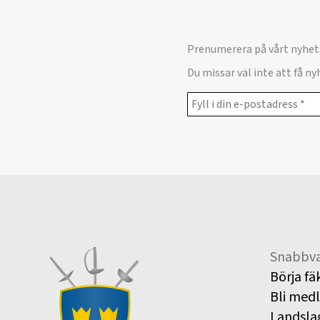
Prenumerera på vårt nyhet
Du missar väl inte att få n
Snabbva
Börja fä
Bli med
Landsla