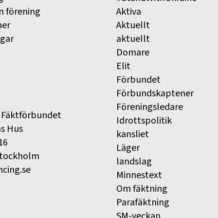
n förening
Aktiva
ner
Aktuellt
ngar
aktuellt
Domare
Elit
Förbundet
Förbundskaptener
Föreningsledare
 Fäktförbundet
Idrottspolitik
ns Hus
kansliet
16
Läger
Stockholm
landslag
ncing.se
Minnestext
Om fäktning
Parafäktning
SM-veckan