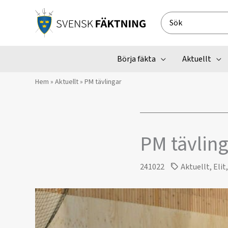
Hoppa
till
Search
innehåll
for:
Börja fäkta
Aktuellt
Hem
»
Aktuellt
»
PM tävlingar
PM tävling
241022
Aktuellt
,
Elit