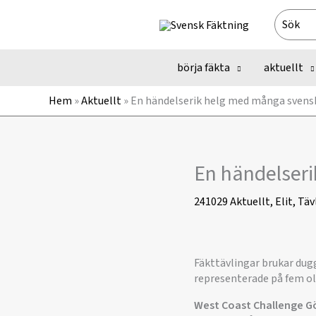
Hoppa
Search
till
for:
innehåll
börja fäkta
aktuellt
Hem
»
Aktuellt
»
En händelserik helg med många sven
En händelser
241029
Aktuellt
,
Elit
,
Täv
Fäkttävlingar brukar dug
representerade på fem oli
West Coast Challenge G