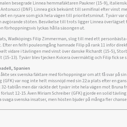
sfinalen besegrade Linnea hemmafäktaren Paukner (15-9), italiensk
a Antonucci (DNF). Linnea gick bekvämt till semifinal efter vinst 
 det en rysare som gick hela vägen till prioritetsminut. Tyvärr var 
 avgörande stöten. Besvikelse till trots ligger Linnea överlägset 
on förhoppningsvis lyckas hålla säsongen ut.
ats, Wadköpings Filip Zimmerman, slog till med ett personbästa ef
. Efter en felfri pouleomgång hamnade Filip på rank 11 inför dire
lt vidare i tävlingen med vinst över danske Richardt (15-5), Stor
 (15-13). Tyvärr blev tjecken Kvicera övermäktig och Filip fick se 
badell, Spanien
 åkte sex svenska fäktare med förhoppningar om att få svar på sin 
(GFK) var nog inte helt missnöjd med sin 22:a plats efter en gans
l 32-tablån men där räckte det tyvärr inte hela vägen mot Bruna f
 förlust 12-15. Även Miriam Schreiber (GFK) gjorde en solid tävlin
ka svaga svenska insatser, men hösten bjuder på många fler chanse