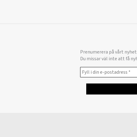
Prenumerera på vårt nyhet
Du missar väl inte att få n