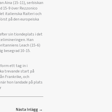
an Aina (15-11), serbiskan
med 15-9 över Rezzonico
det italienska Raiteri och
först på den europeiska
ter sin tiondeplats i det
ktelimineringen. Han
britanniens Leach (15-6)
sig besegrad 10-15.
form ett tag in i
ka trevande start på
rån Frankrike, och
g när hon landade på plats
r
Nästa Inlägg
→