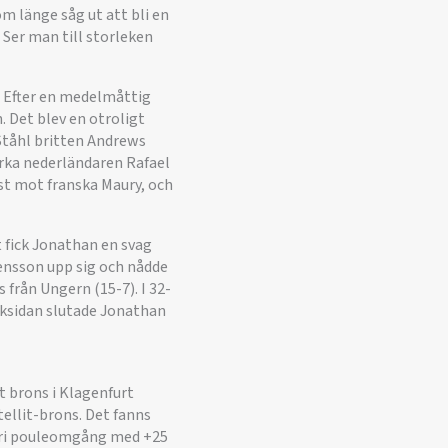
om länge såg ut att bli en
 Ser man till storleken
. Efter en medelmåttig
. Det blev en otroligt
Ståhl britten Andrews
arka nederländaren Rafael
ust mot franska Maury, och
 fick Jonathan en svag
vensson upp sig och nådde
 från Ungern (15-7). I 32-
baksidan slutade Jonathan
t brons i Klagenfurt
tellit-brons. Det fanns
elfri pouleomgång med +25