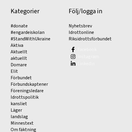
Kategorier
Följ/logga in
#donate
Nyhetsbrev
#engardeiskolan
Idrottonline
#StandWithUkraine
Riksidrottsförbundet
Aktiva
Facebook
Aktuellt
Instagram
aktuellt
Linkedin
Domare
Elit
Förbundet
Förbundskaptener
Föreningsledare
Idrottspolitik
kansliet
Läger
landslag
Minnestext
Om fäktning