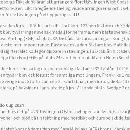
teborgs Fäktklubb äran att arrangera florettävlingen West Coast
ettcirkusen. Likt föregående tävling visade arrangörerna och täv
omförde tävlingen på ett ypperligt sätt!
 sedan förra tillfället och till start kom 121 herrfäktare och 70 
et blev tyvärr ingen svensk medalj för herrarna, men bästa svens
Alvar Ahrling (EGF) på plats 32. De båda fäktarna är unga – Kong blo
a desto mer imponerande. Bästa svenska damfäktare blev Mathild
 sig flertalet kollegor djupare in i tävlingen. I 32-tablån hittade
-åriga Cleo Fox (EGF) på plats 24 samt hemmafäktaren Helen Su på 
ällde fem svenska lag upp och samtliga fäktade i 32-tablån. Till 16-
men tyvärr blev det förlust för samtliga mot Ungern, Frankrike 1 res
 Sverige mot Storbritannien 2 i kvartsfinal, men förlorade 45-43
aldrig på baksidan utan slutade på just åttonde plats. Sverige 2 oc
slo Cup 2024
er blev det på U23-tävlingen i Oslo. Tävlingen var den första värjt
ryone” och bjöd på fin fäktning med nordiskt och europeiskt delt
esultatet kom på damsidan med Sara Mikulaks (ÄFK) brons i damkla