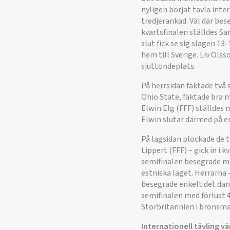
nyligen börjat tävla inte
tredjerankad. Väl där bes
kvartsfinalen ställdes S
slut fick se sig slagen 1
hem till Sverige. Liv Ols
sjuttondeplats.
På herrsidan fäktade två 
Ohio State, fäktade bra 
Elwin Elg (FFF) ställdes
Elwin slutar därmed på en
På lagsidan plockade de t
Lippert (FFF) – gick in i
semifinalen besegrade ma
estniska laget. Herrarna
besegrade enkelt det dan
semifinalen med förlust 
Storbritannien i bronsm
Internationell tävling v