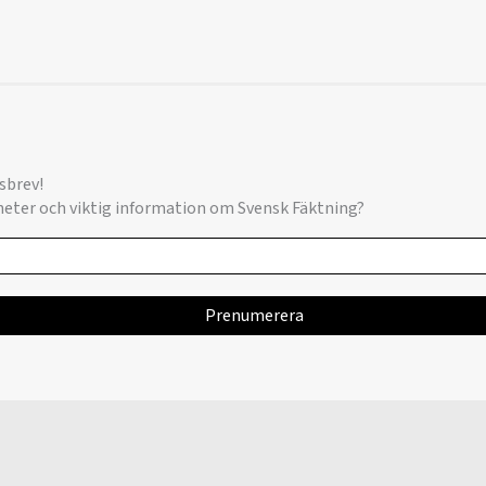
sbrev!
yheter och viktig information om Svensk Fäktning?