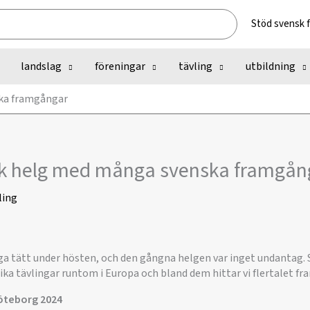
Stöd svensk 
landslag
föreningar
tävling
utbildning
ska framgångar
ik helg med många svenska framgån
ling
ga tätt under hösten, och den gångna helgen var inget undantag. 
ka tävlingar runtom i Europa och bland dem hittar vi flertalet fr
öteborg 2024