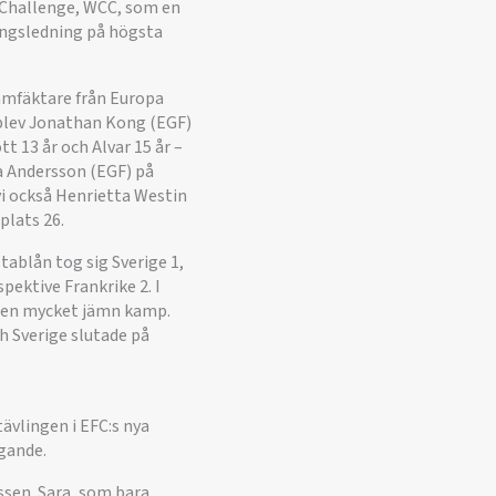
 Challenge, WCC, som en
lingsledning på högsta
damfäktare från Europa
k blev Jonathan Kong (EGF)
tt 13 år och Alvar 15 år –
a Andersson (EGF) på
 vi också Henrietta Westin
plats 26.
tablån tog sig Sverige 1,
pektive Frankrike 2. I
 i en mycket jämn kamp.
h Sverige slutade på
ävlingen i EFC:s nya
agande.
ssen. Sara, som bara