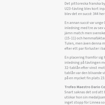
Det pittoreska franska byn
U23-tävling blev kort inp
blev det en succé: 344 her
En annan succé var unge 
inledning med tre av sex 
jämn match men svensken 
(15-11) och hemmafäktaren
Tulen, men även denna mat
efter ett par förluster i 
En placering framför sig
inledning på tävlingen me
32-tablån efter vinst mot
tablån var den blivande v
på en mycket fin plats 23.
Trofeo Maestro Dario Co
Snart saknas det ord att 
utökar hon sin medaljsaml
inget stopp för Linnea s