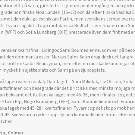
rnationellt på värja, gick felfritt genom pouleomgången och gick d
egrade hon finska Moa Lundell (15-12) och därefter finska Vasilisa
ara mot den duktiga estniskan Pärlin, men svenskans tempo överra
3-15. Tyvärr tog det stopp mot danska Redlich i semifinalen men Sar
son (WFF) och Sofia Lundberg (DIF) presterade även dem fint med e
svenskar kvartsfinal. Lidingös Sami Boumedienne, som var på besök
mot den dominanta esten Markus Salm. Salm drog dock det längre 
 mot britten Cador Beautyman, men efter en rad skadekänningar ble
 mycket fin sjätteplats och Sami på en sjundeplats.
vå lagen varsin medalj. Damlaget – Sara Mikulak, Liv Olsson, Sofi
 kvartsfinalen och besegrade där det brittiska med minsta möjliga ma
n bekvämt det italienska laget med 45-36, men i finalen tog det
 – Elwin Elg, Hugo Brandberg (FFF), Sami Boumedienne och Frances
ska laget med 45-28 i kvartsfinalen. Tyvärr tog det stopp mot h
40-45. Svenskarna ryckte upp sig och kammade hem brons efter vi
atchen.
ärja, Colmar