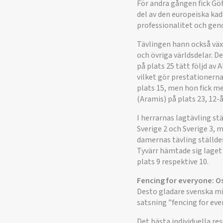
För andra gången fick Gö
del av den europeiska kad
professionalitet och gen
Tävlingen hann också växa
och övriga världsdelar. D
på plats 25 tätt följd av 
vilket gör prestationern
plats 15, men hon fick med
(Aramis) på plats 23, 12
I herrarnas lagtävling st
Sverige 2 och Sverige 3, 
damernas tävling ställdes
Tyvärr hämtade sig laget 
plats 9 respektive 10.
Fencing for everyone: O
Desto gladare svenska min
satsning ”fencing for eve
Det bästa individuella r