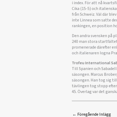
i index. För att nå kvart
Cika (15-5) och italiensk
från Schweiz. Väl där blev
inte Linnea som satte den
rankingen, en position h
Den andra svensken på pl
240 man stora startfältet
promenerade därefter enke
och italienaren Iogna Prat
Trofeu International Sa
Till Spanien och Sabadell
säsongen. Marcus Broberg 
säsongen. Han tog sig til
tävlingen tog stopp efter
45. Överlag var det gans
←
Föregående Inlägg