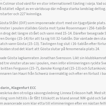
 Colmar stod värd för en stor internationell tävling i värja. Vad s
å istället något av en världscup där många starka landslag deltog.
rstarter och 227 kvinnliga.
Gösta Ståhl (DIF) som imponerade stort med sin tjugofjärde plats
vinster i poulen ställdes Gösta mot tyske Rosenmayer i 256-tablån
drog det längre strået och vann med 15-14. Därefter besegrade 
 Dorigo (15-14) för att ta sig till 32-tablån. Där väntade den st
ch vann Gösta (15-13). Tävlingen tog slut i 16-tablån efter förl
baksidan stod det klart att Gösta slutar på fenomenala plats 24.
 hade Gösta lagkamraten Jonathan Svensson. Likt sin klubbkamrat
d tre vinster utav sex i poulen, men inför elimineringen ryckte S
 britten Ferguson (15-7), danske Kongstad (15-13) och Sztankovics
innaren Ian Hauri från Schweiz övermäktig och efter en förlust i 
darin, Klagenfurt ECC
beskriva den otroliga säsongsledning Linnea Eriksson haft. Med sit
ing som hittills i år fått tillskott av bland annat NM-guld och Sa
om avancerade som klar etta till elimineringen efter en nästan f