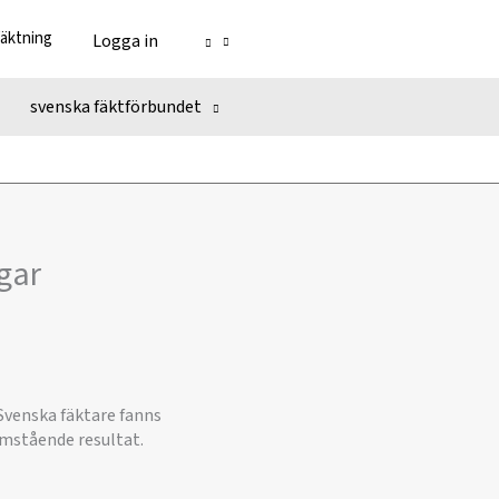
fäktning
Logga in
svenska fäktförbundet
gar
Svenska fäktare fanns
amstående resultat.