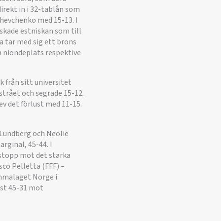
irekt in i 32-tablån som
 Shevchenko med 15-13. I
skade estniskan som till
a tar med sig ett brons
n niondeplats respektive
 från sitt universitet
strået och segrade 15-12.
v det förlust med 11-15.
a Lundberg och Neolie
rginal, 45-44. I
 stopp mot det starka
co Pelletta (FFF) –
emmalaget Norge i
nst 45-31 mot