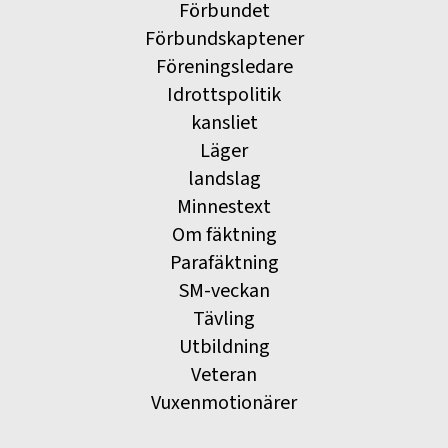
Förbundet
Förbundskaptener
Föreningsledare
Idrottspolitik
kansliet
Läger
landslag
Minnestext
Om fäktning
Parafäktning
SM-veckan
Tävling
Utbildning
Veteran
Vuxenmotionärer