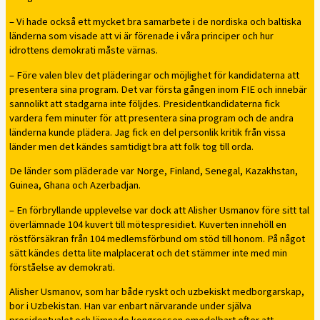
– Vi hade också ett mycket bra samarbete i de nordiska och baltiska
länderna som visade att vi är förenade i våra principer och hur
idrottens demokrati måste värnas.
– Före valen blev det pläderingar och möjlighet för kandidaterna att
presentera sina program. Det var första gången inom FIE och innebär
sannolikt att stadgarna inte följdes. Presidentkandidaterna fick
vardera fem minuter för att presentera sina program och de andra
länderna kunde plädera. Jag fick en del personlik kritik från vissa
länder men det kändes samtidigt bra att folk tog till orda.
De länder som pläderade var Norge, Finland, Senegal, Kazakhstan,
Guinea, Ghana och Azerbadjan.
– En förbryllande upplevelse var dock att Alisher Usmanov före sitt tal
överlämnade 104 kuvert till mötespresidiet. Kuverten innehöll en
röstförsäkran från 104 medlemsförbund om stöd till honom. På något
sätt kändes detta lite malplacerat och det stämmer inte med min
förståelse av demokrati.
Alisher Usmanov, som har både ryskt och uzbekiskt medborgarskap,
bor i Uzbekistan. Han var enbart närvarande under själva