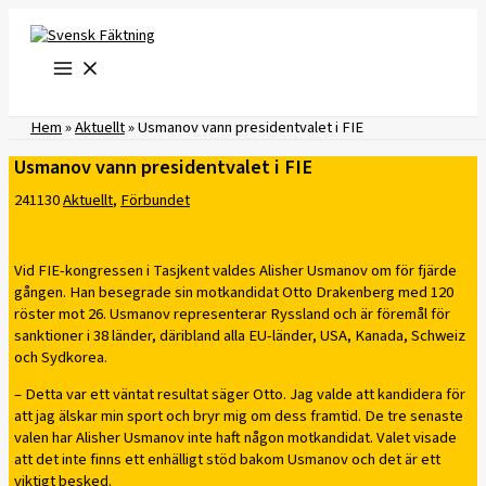
Hoppa
till
innehåll
Hem
»
Aktuellt
»
Usmanov vann presidentvalet i FIE
Usmanov vann presidentvalet i FIE
241130
Aktuellt
,
Förbundet
Vid FIE-kongressen i Tasjkent valdes Alisher Usmanov om för fjärde
gången. Han besegrade sin motkandidat Otto Drakenberg med 120
röster mot 26. Usmanov representerar Ryssland och är föremål för
sanktioner i 38 länder, däribland alla EU-länder, USA, Kanada, Schweiz
och Sydkorea.
– Detta var ett väntat resultat säger Otto. Jag valde att kandidera för
att jag älskar min sport och bryr mig om dess framtid. De tre senaste
valen har Alisher Usmanov inte haft någon motkandidat. Valet visade
att det inte finns ett enhälligt stöd bakom Usmanov och det är ett
viktigt besked.