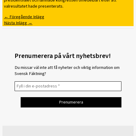
presidentvalet och lämnade kongressen omedelbart efter att
valresultatet hade presenterats.
←
Föregående Inlägg
Nästa Inlägg
→
Prenumerera på vårt nyhetsbrev!
Du missar väl inte att få nyheter och viktig information om
Svensk Fäktning?