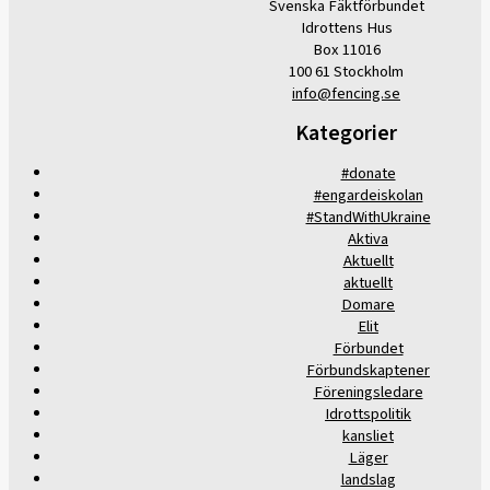
Svenska Fäktförbundet
Idrottens Hus
Box 11016
100 61 Stockholm
info@fencing.se
Kategorier
#donate
#engardeiskolan
#StandWithUkraine
Aktiva
Aktuellt
aktuellt
Domare
Elit
Förbundet
Förbundskaptener
Föreningsledare
Idrottspolitik
kansliet
Läger
landslag