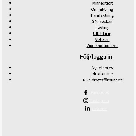
Minnestext
Om fäktning
Parafäktning
SM-veckan
Tävling
Utbildning
Veteran
Vuxenmotionärer
Följ/logga in
Nyhetsbrev
Idrottonline
Riksidrottsförbundet
Facebook
Instagram
Linkedin