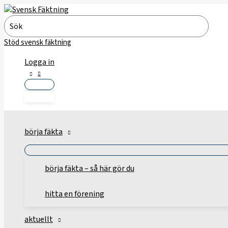
Hoppa
till
Search
innehåll
for:
Stöd svensk fäktning
Logga in
börja fäkta
börja fäkta – så här gör du
hitta en förening
aktuellt