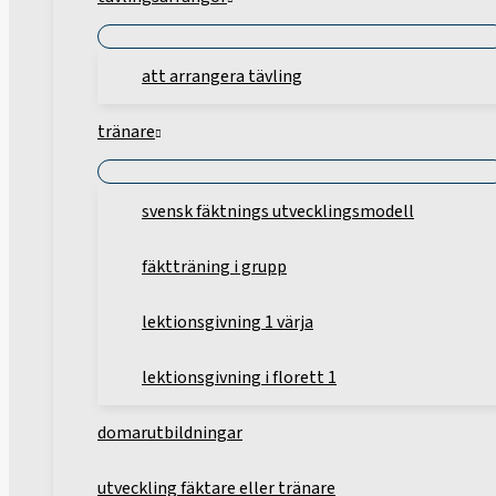
att arrangera tävling
tränare
svensk fäktnings utvecklingsmodell
fäktträning i grupp
lektionsgivning 1 värja
lektionsgivning i florett 1
domarutbildningar
utveckling fäktare eller tränare