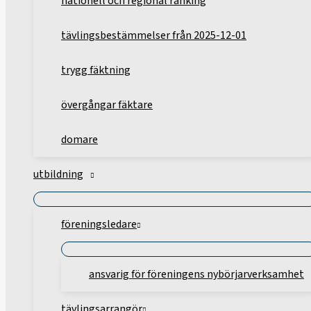
nationell och regional ranking
tävlingsbestämmelser från 2025-12-01
trygg fäktning
övergångar fäktare
domare
utbildning
föreningsledare
ansvarig för föreningens nybörjarverksamhet
tävlingsarrangör