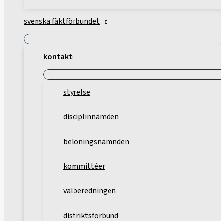
svenska fäktförbundet
kontakt
styrelse
disciplinnämden
belöningsnämnden
kommittéer
valberedningen
distriktsförbund