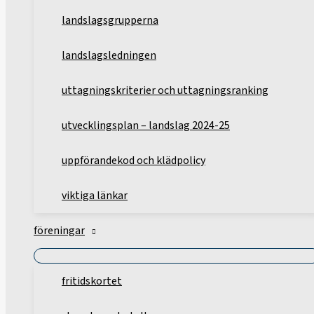
landslagsgrupperna
landslagsledningen
uttagningskriterier och uttagningsranking
utvecklingsplan – landslag 2024-25
uppförandekod och klädpolicy
viktiga länkar
föreningar
fritidskortet