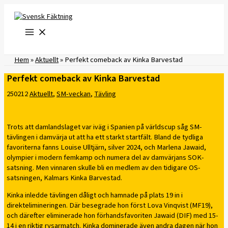
Hoppa
till
innehåll
Hem
»
Aktuellt
»
Perfekt comeback av Kinka Barvestad
Perfekt comeback av Kinka Barvestad
250212
Aktuellt
,
SM-veckan
,
Tävling
Trots att damlandslaget var iväg i Spanien på världscup såg SM-
tävlingen i damvärja ut att ha ett starkt startfält. Bland de tydliga
favoriterna fanns Louise Ulltjärn, silver 2024, och Marlena Jawaid,
olympier i modern femkamp och numera del av damvärjans SOK-
satsning. Men vinnaren skulle bli en medlem av den tidigare OS-
satsningen, Kalmars Kinka Barvestad.
Kinka inledde tävlingen dåligt och hamnade på plats 19 in i
direktelimineringen. Där besegrade hon först Lova Vinqvist (MF19),
och därefter eliminerade hon förhandsfavoriten Jawaid (DIF) med 15-
14 i en riktig rysarmatch. Kinka dominerade även andra dagen när hon