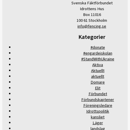
Svenska Fäktförbundet
Idrottens Hus
Box 11016
100 61 Stockholm
info@fencing.se
Kategorier
#donate
#engardeiskolan
#StandWithUkraine
Aktiva
Aktuellt
aktuellt
Domare
Elit
Förbundet
Förbundskaptener
Föreningsledare
Idrottspolitik
kansliet
Läger
landslag