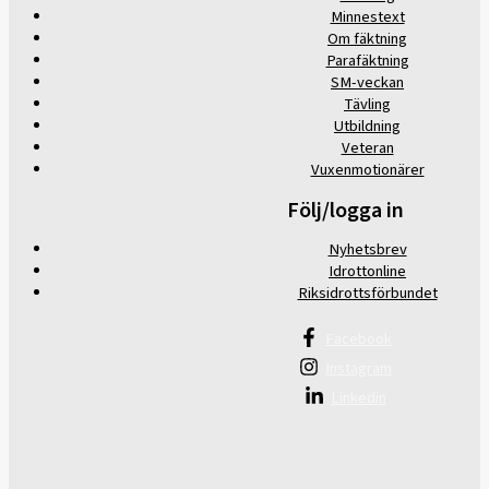
Minnestext
Om fäktning
Parafäktning
SM-veckan
Tävling
Utbildning
Veteran
Vuxenmotionärer
Följ/logga in
Nyhetsbrev
Idrottonline
Riksidrottsförbundet
Facebook
Instagram
Linkedin