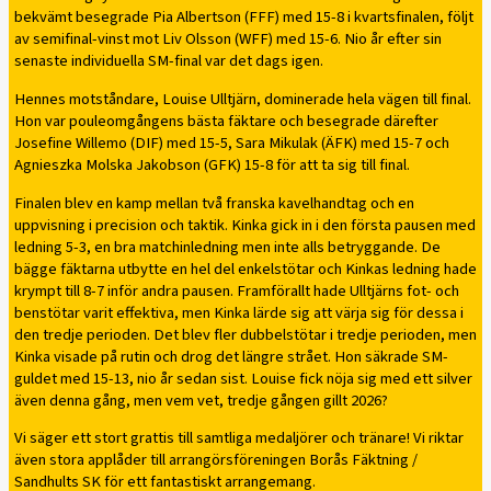
bekvämt besegrade Pia Albertson (FFF) med 15-8 i kvartsfinalen, följt
av semifinal-vinst mot Liv Olsson (WFF) med 15-6. Nio år efter sin
senaste individuella SM-final var det dags igen.
Hennes motståndare, Louise Ulltjärn, dominerade hela vägen till final.
Hon var pouleomgångens bästa fäktare och besegrade därefter
Josefine Willemo (DIF) med 15-5, Sara Mikulak (ÄFK) med 15-7 och
Agnieszka Molska Jakobson (GFK) 15-8 för att ta sig till final.
Finalen blev en kamp mellan två franska kavelhandtag och en
uppvisning i precision och taktik. Kinka gick in i den första pausen med
ledning 5-3, en bra matchinledning men inte alls betryggande. De
bägge fäktarna utbytte en hel del enkelstötar och Kinkas ledning hade
krympt till 8-7 inför andra pausen. Framförallt hade Ulltjärns fot- och
benstötar varit effektiva, men Kinka lärde sig att värja sig för dessa i
den tredje perioden. Det blev fler dubbelstötar i tredje perioden, men
Kinka visade på rutin och drog det längre strået. Hon säkrade SM-
guldet med 15-13, nio år sedan sist. Louise fick nöja sig med ett silver
även denna gång, men vem vet, tredje gången gillt 2026?
Vi säger ett stort grattis till samtliga medaljörer och tränare! Vi riktar
även stora applåder till arrangörsföreningen Borås Fäktning /
Sandhults SK för ett fantastiskt arrangemang.