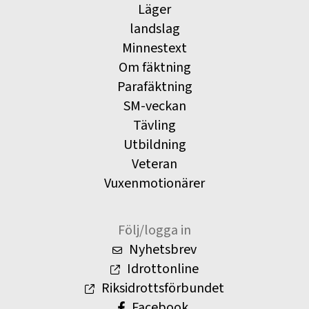
Läger
landslag
Minnestext
Om fäktning
Parafäktning
SM-veckan
Tävling
Utbildning
Veteran
Vuxenmotionärer
Följ/logga in
Nyhetsbrev
Idrottonline
Riksidrottsförbundet
Facebook