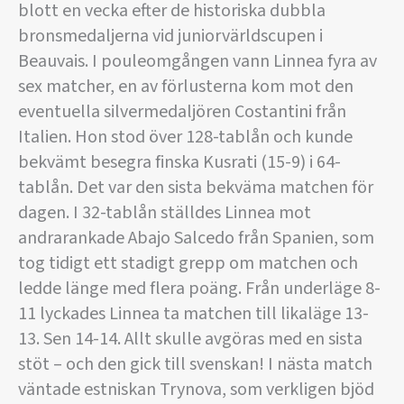
blott en vecka efter de historiska dubbla
bronsmedaljerna vid juniorvärldscupen i
Beauvais. I pouleomgången vann Linnea fyra av
sex matcher, en av förlusterna kom mot den
eventuella silvermedaljören Costantini från
Italien. Hon stod över 128-tablån och kunde
bekvämt besegra finska Kusrati (15-9) i 64-
tablån. Det var den sista bekväma matchen för
dagen. I 32-tablån ställdes Linnea mot
andrarankade Abajo Salcedo från Spanien, som
tog tidigt ett stadigt grepp om matchen och
ledde länge med flera poäng. Från underläge 8-
11 lyckades Linnea ta matchen till likaläge 13-
13. Sen 14-14. Allt skulle avgöras med en sista
stöt – och den gick till svenskan! I nästa match
väntade estniskan Trynova, som verkligen bjöd