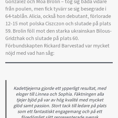
Gonzalez och Moa Brolin – tog sig båda vidare
från poulen, men fick tyvärr se sig besegrade i
64-tablån. Alicia, också hon debutant, förlorade
12-15 mot polska Ciszczon och slutade på plats
59. Brolin föll mot den starka ukrainskan Bilous-
Gridzhak och slutade på plats 60.
Förbundskapten Rickard Barvestad var mycket
nöjd med vad han såg:
Kadettjejerna gjorde ett ypperligt resultat, med
eloger till Linnea och Sophia. Fäktningen alla
tjejer bjöd på var av hög kvalité med mycket
glöd samt passion. Stort tack till ledare på plats
som ett fantastiskt engagemang och på ett
föredömligt sätt representerade svensk