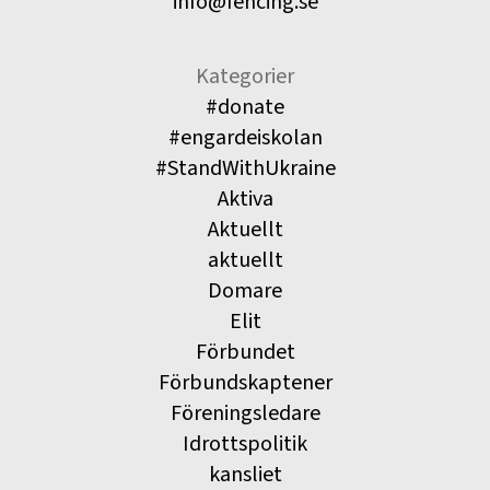
info@fencing.se
Kategorier
#donate
#engardeiskolan
#StandWithUkraine
Aktiva
Aktuellt
aktuellt
Domare
Elit
Förbundet
Förbundskaptener
Föreningsledare
Idrottspolitik
kansliet