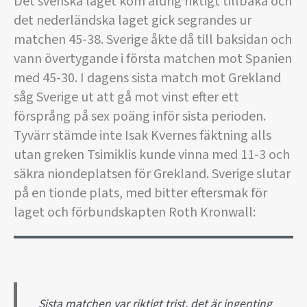
Det svenska laget kom aldrig riktigt tillbaka och
det nederländska laget gick segrandes ur
matchen 45-38. Sverige åkte då till baksidan och
vann övertygande i första matchen mot Spanien
med 45-30. I dagens sista match mot Grekland
såg Sverige ut att gå mot vinst efter ett
försprång på sex poäng inför sista perioden.
Tyvärr stämde inte Isak Kvernes fäktning alls
utan greken Tsimiklis kunde vinna med 11-3 och
säkra niondeplatsen för Grekland. Sverige slutar
på en tionde plats, med bitter eftersmak för
laget och förbundskapten Roth Kronwall:
Sista matchen var riktigt trist, det är ingenting