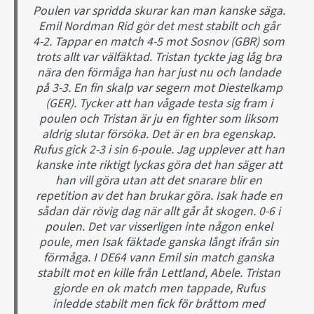
Poulen var spridda skurar kan man kanske säga.
Emil Nordman Rid gör det mest stabilt och går
4-2. Tappar en match 4-5 mot Sosnov (GBR) som
trots allt var välfäktad. Tristan tyckte jag låg bra
nära den förmåga han har just nu och landade
på 3-3. En fin skalp var segern mot Diestelkamp
(GER). Tycker att han vågade testa sig fram i
poulen och Tristan är ju en fighter som liksom
aldrig slutar försöka. Det är en bra egenskap.
Rufus gick 2-3 i sin 6-poule. Jag upplever att han
kanske inte riktigt lyckas göra det han säger att
han vill göra utan att det snarare blir en
repetition av det han brukar göra. Isak hade en
sådan där rövig dag när allt går åt skogen. 0-6 i
poulen. Det var visserligen inte någon enkel
poule, men Isak fäktade ganska långt ifrån sin
förmåga. I DE64 vann Emil sin match ganska
stabilt mot en kille från Lettland, Abele. Tristan
gjorde en ok match men tappade, Rufus
inledde stabilt men fick för bråttom med