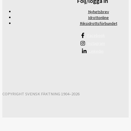
Följ/logga in
Nyhetsbrev
Idrottonline
Riksidrottsförbundet
Facebook
Instagram
Linkedin
COPYRIGHT SVENSK FÄKTNING 1904–2026