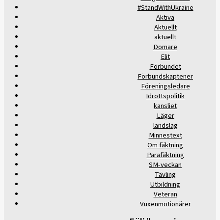
#StandWithUkraine
Aktiva
Aktuellt
aktuellt
Domare
Elit
Förbundet
Förbundskaptener
Föreningsledare
Idrottspolitik
kansliet
Läger
landslag
Minnestext
Om fäktning
Parafäktning
SM-veckan
Tävling
Utbildning
Veteran
Vuxenmotionärer