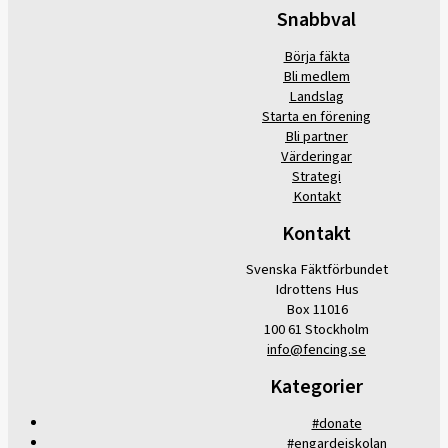
Snabbval
Börja fäkta
Bli medlem
Landslag
Starta en förening
Bli partner
Värderingar
Strategi
Kontakt
Kontakt
Svenska Fäktförbundet
Idrottens Hus
Box 11016
100 61 Stockholm
info@fencing.se
Kategorier
#donate
#engardeiskolan