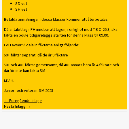
SD vet
SH vet
Betalda anmälningar i dessa klasser kommer att återbetalas.
Då antalet lag i FH innebär att lagen, i enlighet med TB O.26.3, ska
fäkta en poule tidigareläggs starten för denna klass till 09.00.
I VH avser vi dela in fäktarna enligt följande:
60+ fäktar separat, då de är 9 fäktare
50+ och 40+ fäktar gemensamt, då 40+ annars bara är 4 fäktare och
därför inte kan fäkta SM
M.V.H.
Junior- och veteran-SM 2025
←
Föregående Inlägg
Nästa Inlägg
→