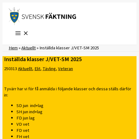
Hoppa
till
innehåll
Hem
»
Aktuellt
»
Inställda klasser J/VET-SM 2025
Inställda klasser J/VET-SM 2025
250313
Aktuellt
,
Elit
,
Tävling
,
Veteran
Tyvärr har vi för få anmälda i följande klasser och dessa ställs därför
in:
SD jun ind+lag
SH jun ind+lag
FD jun lag
VD vet
FD vet
FH vet