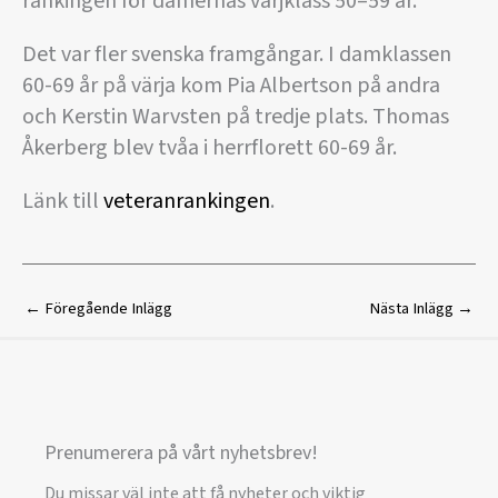
rankingen för damernas värjklass 50–59 år.
Det var fler svenska framgångar. I damklassen
60-69 år på värja kom Pia Albertson på andra
och Kerstin Warvsten på tredje plats. Thomas
Åkerberg blev tvåa i herrflorett 60-69 år.
Länk till
veteranrankingen
.
←
Föregående Inlägg
Nästa Inlägg
→
Prenumerera på vårt nyhetsbrev!
Du missar väl inte att få nyheter och viktig