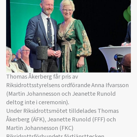
Thomas Åkerberg får pris av
Riksidrottsstyrelsens ordförande Anna Ifvarsson
(Martin Johannesson och Jeanette Runold
deltog inte i ceremonin).
Under Riksidrottsmötet tilldelades Thomas
Åkerberg (ÄFK), Jeanette Runold (FFF) och
Martin Johannesson (FKC)
Riksidrottsförbundets förtjänsttecken.