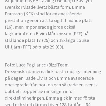
värjdamernas EM-tävling i Genua; tre av fyra
svenskor visade livets bästa form. Emma
Fransson (KFK) stod för en enastående
prestation genom att ta sig till nionde plats
(16), men imponerade gjorde också
lagkamraterna Elvira Mårtensson (FFF) på
strålande plats 17 (25) och 18-åriga Louise
Ulltjärn (FFF) på plats 29 (60).
Foto: Luca Pagliaricci/BizziTeam
De svenska damerna fick bästa möjliga inledning
på dagen. Både Elvira och Emma avancerade
obesegrade från poulen och säkrade en svensk
dubbel i toppen av rankingen inför
direktelimineringen. Emma gick in med första
seed och stod därmed över 128-tablån. I 64-