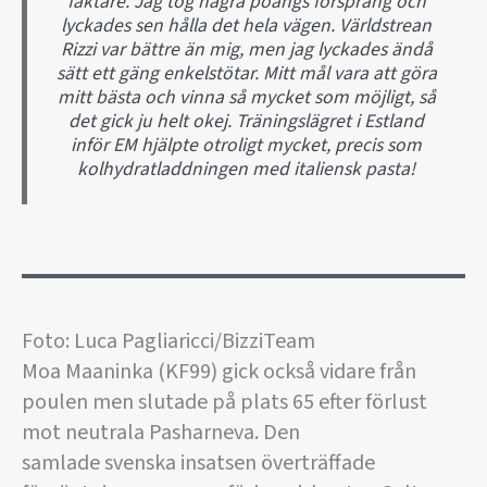
fäktare. Jag tog några poängs försprång och
lyckades sen hålla det hela vägen. Världstrean
Rizzi var bättre än mig, men jag lyckades ändå
sätt ett gäng enkelstötar. Mitt mål vara att göra
mitt bästa och vinna så mycket som möjligt, så
det gick ju helt okej. Träningslägret i Estland
inför EM hjälpte otroligt mycket, precis som
kolhydratladdningen med italiensk pasta!
Foto: Luca Pagliaricci/BizziTeam
Moa Maaninka (KF99) gick också vidare från
poulen men slutade på plats 65 efter förlust
mot neutrala Pasharneva. Den
samlade svenska insatsen överträffade