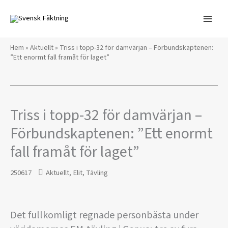
Hoppa
till
innehåll
Hem
»
Aktuellt
»
Triss i topp-32 för damvärjan – Förbundskaptenen:
”Ett enormt fall framåt för laget”
Triss i topp-32 för damvärjan –
Förbundskaptenen: ”Ett enormt
fall framåt för laget”
250617
Aktuellt
,
Elit
,
Tävling
Det fullkomligt regnade personbästa under