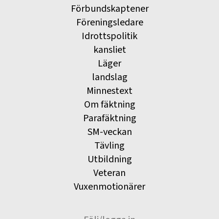
Förbundskaptener
Föreningsledare
Idrottspolitik
kansliet
Läger
landslag
Minnestext
Om fäktning
Parafäktning
SM-veckan
Tävling
Utbildning
Veteran
Vuxenmotionärer