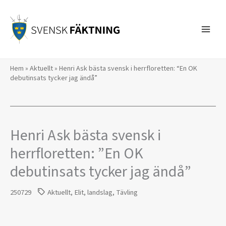
Hoppa
till
innehåll
Hem
»
Aktuellt
»
Henri Ask bästa svensk i herrfloretten: “En OK
debutinsats tycker jag ändå”
Henri Ask bästa svensk i
herrfloretten: ”En OK
debutinsats tycker jag ändå”
250729
Aktuellt
,
Elit
,
landslag
,
Tävling