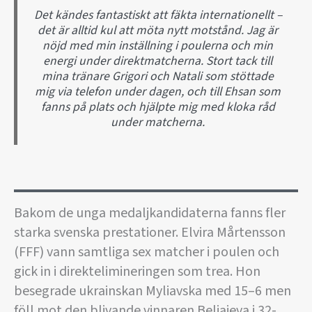
Det kändes fantastiskt att fäkta internationellt –
det är alltid kul att möta nytt motstånd. Jag är
nöjd med min inställning i poulerna och min
energi under direktmatcherna. Stort tack till
mina tränare Grigori och Natali som stöttade
mig via telefon under dagen, och till Ehsan som
fanns på plats och hjälpte mig med kloka råd
under matcherna.
Bakom de unga medaljkandidaterna fanns fler
starka svenska prestationer. Elvira Mårtensson
(FFF) vann samtliga sex matcher i poulen och
gick in i direktelimineringen som trea. Hon
besegrade ukrainskan Myliavska med 15–6 men
föll mot den blivande vinnaren Beljajeva i 32-