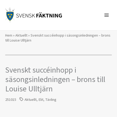
Hoppa
till
innehåll
Hem
»
Aktuellt
»
Svenskt succéinhopp i säsongsinledningen – brons
till Louise Ulltjärn
Svenskt succéinhopp i
säsongsinledningen – brons till
Louise Ulltjärn
251015
Aktuellt
,
Elit
,
Tävling