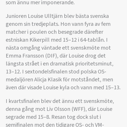
som ännu mer imponerande.
Junioren Louise Ulltjärn blev bästa svenska
genom sin tredjeplats. Hon vann fyra av fem
matcher i poulen och besegrade därefter
estniskan Kikerpill med 15–12 i 64-tablån. I
nästa omgång väntade ett svenskmöte mot
Emma Fransson (DIF), där Louise drog det
längsta strået i en dramatisk prioritetsminut,
13–12. I sextondelsfinalen stod polska OS-
medaljören Alicja Klasik för motståndet, men
även där visade Louise kyla och vann med 15–13.
I kvartsfinalen blev det ännu ett svenskmöte,
denna gång mot Liv Olsson (WFF), där Louise
segrade med 15–8. Resan tog dock slut i
semifinalen mot den tidigare OS- och VM-