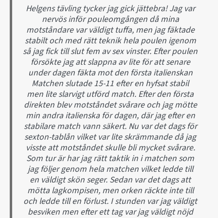
Helgens tävling tycker jag gick jättebra! Jag var
nervös inför pouleomgången då mina
motståndare var väldigt tuffa, men jag fäktade
stabilt och med rätt teknik hela poulen igenom
så jag fick till slut fem av sex vinster. Efter poulen
försökte jag att slappna av lite för att senare
under dagen fäkta mot den första italienskan
Matchen slutade 15-11 efter en hyfsat stabil
men lite slarvigt utförd match. Efter den första
direkten blev motståndet svårare och jag mötte
min andra italienska för dagen, där jag efter en
stabilare match vann säkert. Nu var det dags för
sexton-tablån vilket var lite skrämmande då jag
visste att motståndet skulle bli mycket svårare.
Som tur är har jag rätt taktik in i matchen som
jag följer genom hela matchen vilket ledde till
en väldigt skön seger. Sedan var det dags att
mötta lagkompisen, men orken räckte inte till
och ledde till en förlust. I stunden var jag väldigt
besviken men efter ett tag var jag väldigt nöjd