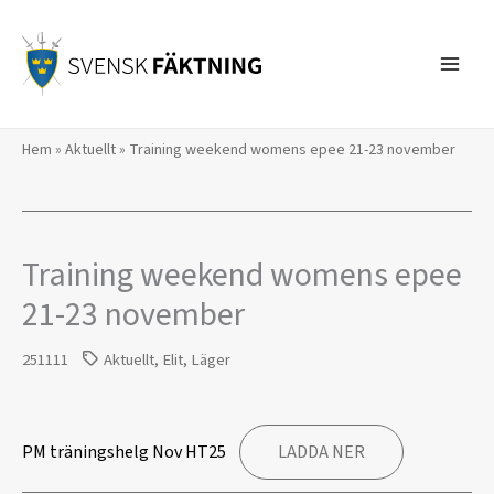
Hoppa
till
innehåll
Hem
»
Aktuellt
»
Training weekend womens epee 21-23 november
Training weekend womens epee
21-23 november
251111
Aktuellt
,
Elit
,
Läger
PM träningshelg Nov HT25
LADDA NER