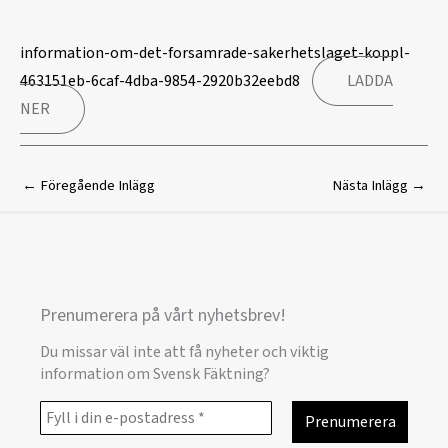
information-om-det-forsamrade-sakerhetslaget-koppl-
463151eb-6caf-4dba-9854-2920b32eebd8
LADDA
NER
←
Föregående Inlägg
Nästa Inlägg
→
Prenumerera på vårt nyhetsbrev!
Du missar väl inte att få nyheter och viktig
information om Svensk Fäktning?