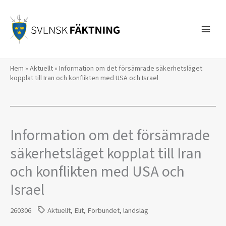
Hoppa
till
innehåll
Hem
»
Aktuellt
»
Information om det försämrade säkerhetsläget
kopplat till Iran och konflikten med USA och Israel
Information om det försämrade
säkerhetsläget kopplat till Iran
och konflikten med USA och
Israel
260306
Aktuellt
,
Elit
,
Förbundet
,
landslag