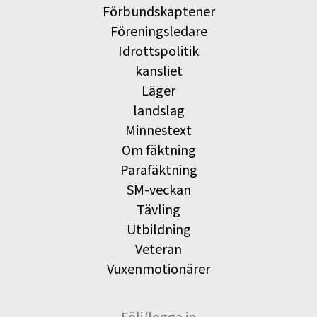
Förbundskaptener
Föreningsledare
Idrottspolitik
kansliet
Läger
landslag
Minnestext
Om fäktning
Parafäktning
SM-veckan
Tävling
Utbildning
Veteran
Vuxenmotionärer