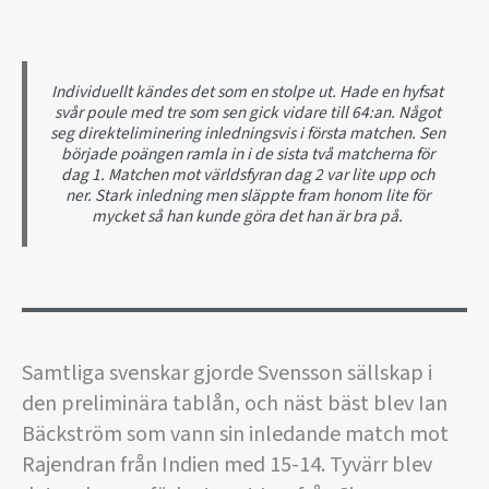
Individuellt kändes det som en stolpe ut. Hade en hyfsat
svår poule med tre som sen gick vidare till 64:an. Något
seg direkteliminering inledningsvis i första matchen. Sen
började poängen ramla in i de sista två matcherna för
dag 1. Matchen mot världsfyran dag 2 var lite upp och
ner. Stark inledning men släppte fram honom lite för
mycket så han kunde göra det han är bra på.
Foto: Luca
Foto: Luca
Pagliaricci/Bizzi Team
Pagliaricci/Bizzi Team
Samtliga svenskar gjorde Svensson sällskap i
FIE
FIE
den preliminära tablån, och näst bäst blev Ian
Bäckström som vann sin inledande match mot
Rajendran från Indien med 15-14. Tyvärr blev