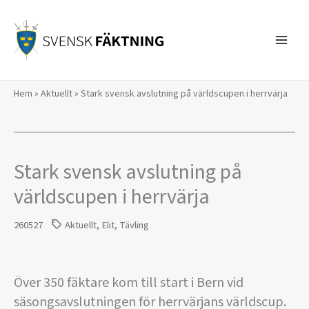
Hoppa
till
innehåll
Hem
»
Aktuellt
»
Stark svensk avslutning på världscupen i herrvärja
Stark svensk avslutning på
världscupen i herrvärja
260527
Aktuellt
,
Elit
,
Tävling
Över 350 fäktare kom till start i Bern vid
säsongsavslutningen för herrvärjans världscup.