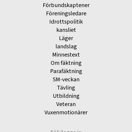
Förbundskaptener
Föreningsledare
Idrottspolitik
kansliet
Läger
landslag
Minnestext
Om fäktning
Parafäktning
SM-veckan
Tävling
Utbildning
Veteran
Vuxenmotionärer