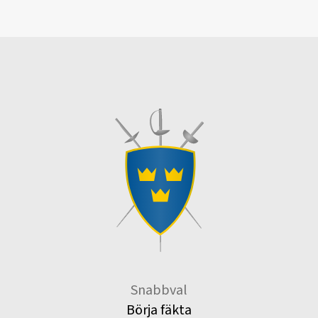
Snabbval
Börja fäkta