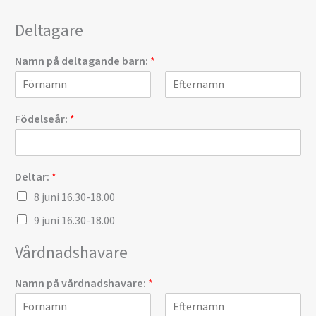
Deltagare
Namn på deltagande barn:
*
F
S
ö
i
Födelseår:
*
r
s
s
t
t
Deltar:
*
8 juni 16.30-18.00
9 juni 16.30-18.00
Vårdnadshavare
Namn på vårdnadshavare:
*