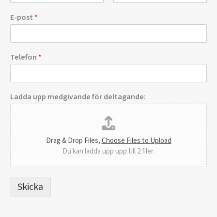
F
S
ö
i
E-post
*
r
s
s
t
t
N
Telefon
*
a
m
n
E
Ladda upp medgivande för deltagande:
-
p
o
s
t
Drag & Drop Files,
Choose Files to Upload
Du kan ladda upp upp till 2 filer.
Skicka