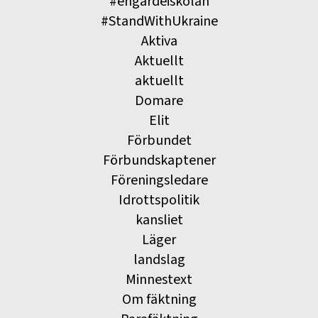
#engardeiskolan
#StandWithUkraine
Aktiva
Aktuellt
aktuellt
Domare
Elit
Förbundet
Förbundskaptener
Föreningsledare
Idrottspolitik
kansliet
Läger
landslag
Minnestext
Om fäktning