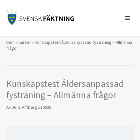
Hoppa
till
innehåll
Hem
»
Kurser
»
Kunskapstest Åldersanpassad fysträning – Allmänna
frågor
Kunskapstest Åldersanpassad
fysträning – Allmänna frågor
Av
Jens Alftberg
210928