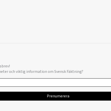
sbrev!
yheter och viktig information om Svensk Fäktning?