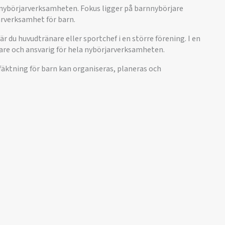
r nybörjarverksamheten. Fokus ligger på barnnybörjare
arverksamhet för barn.
 du huvudtränare eller sportchef i en större förening. I en
nare och ansvarig för hela nybörjarverksamheten.
 fäktning för barn kan organiseras, planeras och