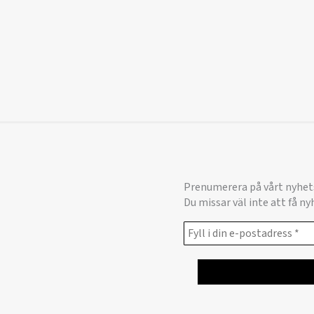
Prenumerera på vårt nyhet
Du missar väl inte att få n