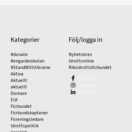
Kategorier
Följ/logga in
#donate
Nyhetsbrev
#engardeiskolan
Idrottonline
#StandWithUkraine
Riksidrottsförbundet
Aktiva
Facebook
Aktuellt
Instagram
aktuellt
Linkedin
Domare
Elit
Förbundet
Förbundskaptener
Föreningsledare
Idrottspolitik