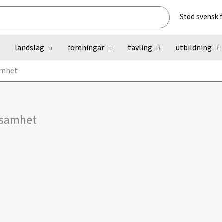
Stöd svensk 
landslag
föreningar
tävling
utbildning
amhet
rksamhet