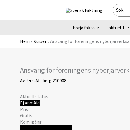
Hoppa
Search
till
for:
innehåll
börja fäkta
aktuellt
Hem
»
Kurser
»
Ansvarig för föreningens nybörjarverks
Ansvarig för föreningens nybörjarve
Av
Jens Alftberg
210908
Aktuell status
Ej anmäld
Pris
Gratis
Kom igång
Logga in för att registrera