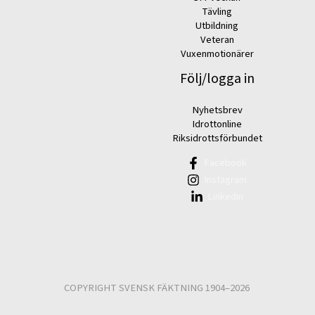
Tävling
Utbildning
Veteran
Vuxenmotionärer
Följ/logga in
Nyhetsbrev
Idrottonline
Riksidrottsförbundet
Facebook
Instagram
Linkedin
COPYRIGHT SVENSK FÄKTNING 1904–2026