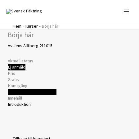
Hoppa
till
innehåll
Hem
»
Kurser
»
Börja här
Börja här
Av
Jens Alftberg
211015
Aktuell status
Ej anmäld
Pris
Gratis
Kom igång
Logga in för att registrera
Innehåll
Introduktion
Tillbaka till kursstart