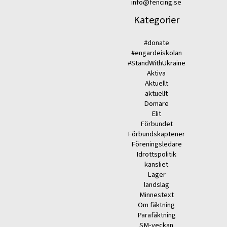
info@fencing.se
Kategorier
#donate
#engardeiskolan
#StandWithUkraine
Aktiva
Aktuellt
aktuellt
Domare
Elit
Förbundet
Förbundskaptener
Föreningsledare
Idrottspolitik
kansliet
Läger
landslag
Minnestext
Om fäktning
Parafäktning
SM-veckan