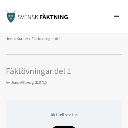
Hoppa
till
innehåll
Hem
»
Kurser
»
Fäktövningar del 1
Fäktövningar del 1
Av
Jens Alftberg
210715
Aktuell status