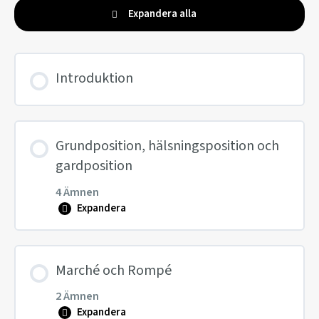
Expandera alla
Introduktion
Grundposition, hälsningsposition och
gardposition
4 Ämnen
Expandera
Innehåll
Marché och Rompé
0% SLUTFÖRT
0/4 steg
2 Ämnen
Expandera