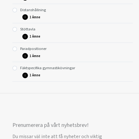
Återgång från utfall (bakåt)
Distanshållning
Dubbel marché (förberedelse för marché utfall)
Hålla i vapnet
1 Ämne
Marché utfall
Stöttavla
Distanshållning till tränare
1 Ämne
Paradpositioner
Stöttavla
1 Ämne
Fäktspecifika gymnastikövningar
Enkla och semicirkulära sixt, kvart, oktav och septim
1 Ämne
Gymnastikövningar år 1
Prenumerera på vårt nyhetsbrev!
Du missar väl inte att få nyheter och viktig