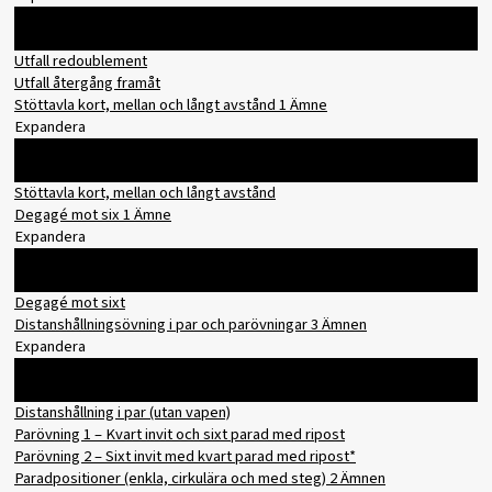
Innehåll
0% slutfört
0/2 steg
Utfall redoublement
Utfall återgång framåt
Stöttavla kort, mellan och långt avstånd
1 Ämne
Expandera
Innehåll
0% slutfört
0/1 steg
Stöttavla kort, mellan och långt avstånd
Degagé mot six
1 Ämne
Expandera
Innehåll
0% slutfört
0/1 steg
Degagé mot sixt
Distanshållningsövning i par och parövningar
3 Ämnen
Expandera
Innehåll
0% slutfört
0/3 steg
Distanshållning i par (utan vapen)
Parövning 1 – Kvart invit och sixt parad med ripost
Parövning 2 – Sixt invit med kvart parad med ripost*
Paradpositioner (enkla, cirkulära och med steg)
2 Ämnen