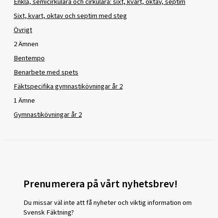
Enkla, semicirkulära och cirkulära: sixt, kvart, oktav, septim
Sixt, kvart, oktav och septim med steg
Övrigt
2 Ämnen
Bentempo
Benarbete med spets
Fäktspecifika gymnastikövningar år 2
1 Ämne
Gymnastikövningar år 2
Prenumerera på vårt nyhetsbrev!
Du missar väl inte att få nyheter och viktig information om
Svensk Fäktning?