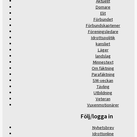
Aktuellt
Domare
Elit
Förbundet
Förbundskaptener
Föreningsledare
Idrottspolitik
kansliet
Läger
landslag
Minnestext
Om fäktning
Parafäktning
SM-veckan
Tävling
Utbildning
Veteran
Vuxenmotionärer
Följ/logga in
Nyhetsbrev
Idrottonline