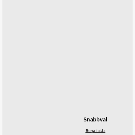
Snabbval
Börja fäkta