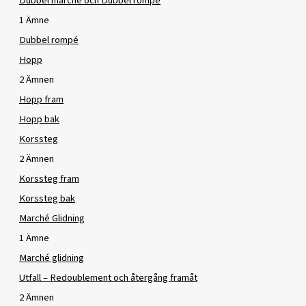
Dubbel marché och Dubbel rompé
1 Ämne
Dubbel rompé
Hopp
2 Ämnen
Hopp fram
Hopp bak
Korssteg
2 Ämnen
Korssteg fram
Korssteg bak
Marché Glidning
1 Ämne
Marché glidning
Utfall – Redoublement och återgång framåt
2 Ämnen