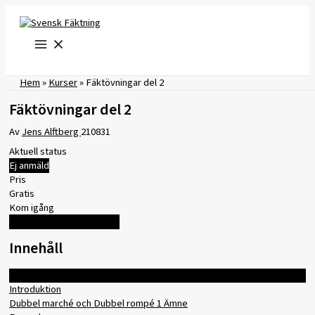
Hoppa
till
innehåll
Hem
»
Kurser
»
Fäktövningar del 2
Fäktövningar del 2
Av
Jens Alftberg
210831
Aktuell status
Ej anmäld
Pris
Gratis
Kom igång
Logga in för att registrera
Innehåll
Expandera alla
Introduktion
Dubbel marché och Dubbel rompé
1 Ämne