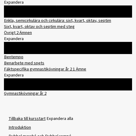
Expandera
Innehåll
0% slutfört
0/2 steg
Enkla, semicirkulära och cirkulära: sixt, kvart, oktav, septim
Sixt, kvart, oktav och septim med steg
Övrigt
2 Ämnen
Expandera
Innehåll
0% slutfört
0/2 steg
Bentempo
Benarbete med spets
Fäktspecifika gymnastikövningar år 2
1 Ämne
Expandera
Innehåll
0% slutfört
0/1 steg
Gymnastikövningar år 2
Tillbaka till kursstart
Expandera alla
Introduktion