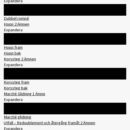
Expandera
Innehåll
0% slutfört
0/1 steg
Dubbel rompé
Hopp
2 Ämnen
Expandera
Innehåll
0% slutfört
0/2 steg
Hopp fram
Hopp bak
Korssteg
2 Ämnen
Expandera
Innehåll
0% slutfört
0/2 steg
Korssteg fram
Korssteg bak
Marché Glidning
1 Ämne
Expandera
Innehåll
0% slutfört
0/1 steg
Marché glidning
Utfall – Redoublement och återgång framåt
2 Ämnen
Expandera