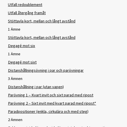
Utfall redoublement
Utfall återgång framåt
Stöttavla kort, mellan och långt avstånd
1 Ämne
Stöttavla kort, mellan och långt avstånd
Degagé mot six
1 Ämne
Degagé mot sixt
Distanshållningsövning i par och parövningar
3 Ämnen
Distanshållning i par (utan vapen)
Parövning 1 – Kvart invit och sixt parad med ripost
Parövning 2 – Sixt invit med kvart parad med ripost*
Paradpositioner (enkla, cirkulära och med steg)
2 Ämnen