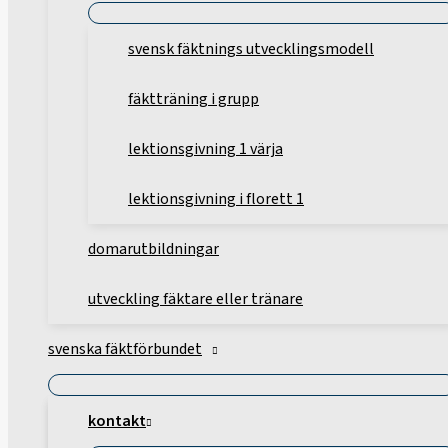
svensk fäktnings utvecklingsmodell
fäktträning i grupp
lektionsgivning 1 värja
lektionsgivning i florett 1
domarutbildningar
utveckling fäktare eller tränare
svenska fäktförbundet
kontakt