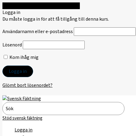
Logga in för att få tillgång till kursen
Logga in
Du måste logga in för att få tillgång till denna kurs.
Användarnamn eller e-postadress
Lösenord
Kom ihåg mig
Glömt bort lösenordet?
Hoppa
till
Search
innehåll
for:
Stöd svensk fäktning
Logga in