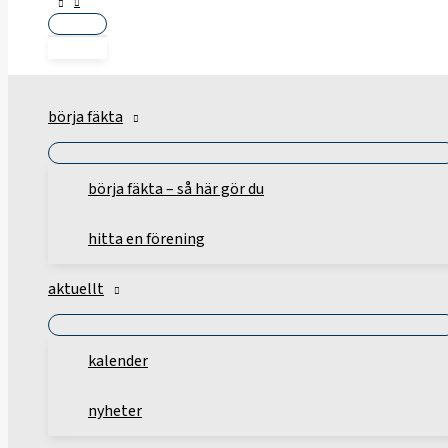
börja fäkta
börja fäkta – så här gör du
hitta en förening
aktuellt
kalender
nyheter