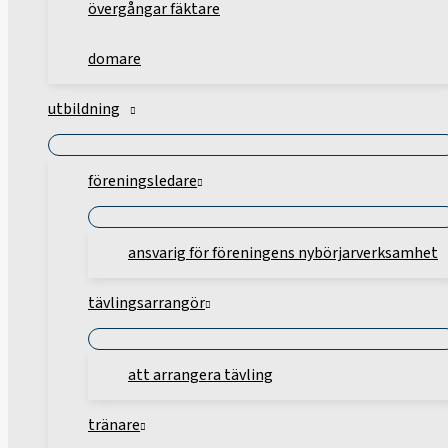
övergångar fäktare
domare
utbildning
föreningsledare
ansvarig för föreningens nybörjarverksamhet
tävlingsarrangör
att arrangera tävling
tränare