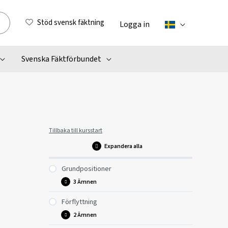
Stöd svensk fäktning
Logga in
Svenska Fäktförbundet
Tillbaka till kursstart
Expandera alla
Grundpositioner
3 Ämnen
Förflyttning
Grundposition
2 Ämnen
Hälsningsposition