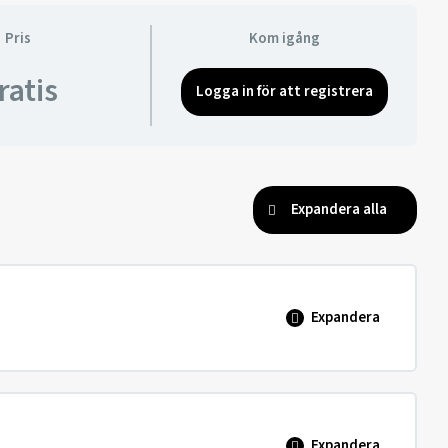
Pris
Kom igång
ratis
Logga in för att registrera
Expandera alla
Expandera
0% SLUTFÖRT
0/3 steg
Expandera