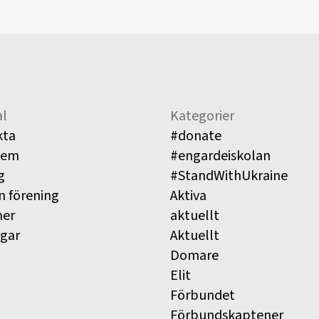
l
Kategorier
kta
#donate
lem
#engardeiskolan
g
#StandWithUkraine
n förening
Aktiva
ner
aktuellt
ngar
Aktuellt
Domare
Elit
Förbundet
Förbundskaptener