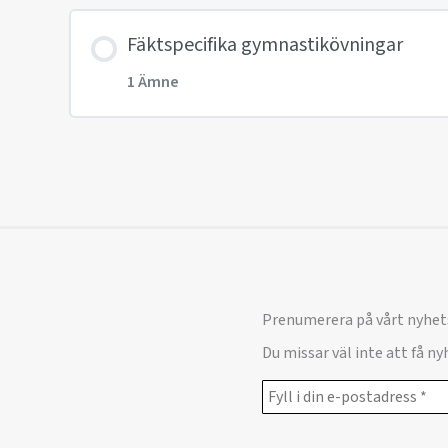
Innehåll
Fäktspecifika gymnastikövningar
1 Ämne
Distanshållning till tränare
Innehåll
Gymnastikövningar år 1
Prenumerera på vårt nyhet
Du missar väl inte att få n