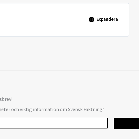
0% SLUTFÖRT
0/1 steg
Expandera
0% SLUTFÖRT
0/1 steg
sbrev!
yheter och viktig information om Svensk Fäktning?