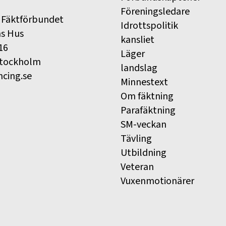
Föreningsledare
 Fäktförbundet
Idrottspolitik
ns Hus
kansliet
16
Läger
Stockholm
landslag
ncing.se
Minnestext
Om fäktning
Parafäktning
SM-veckan
Tävling
Utbildning
Veteran
Vuxenmotionärer