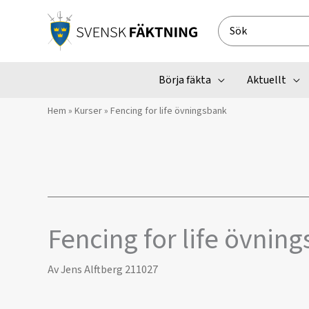
Hoppa
till
Search
innehåll
for:
Börja fäkta
Aktuellt
Hem
»
Kurser
»
Fencing for life övningsbank
Fencing for life övnin
Av
Jens Alftberg
211027