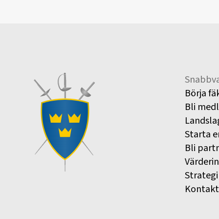
Snabbva
Börja fä
Bli med
Landsla
Starta e
Bli part
Värderi
Strategi
Kontakt