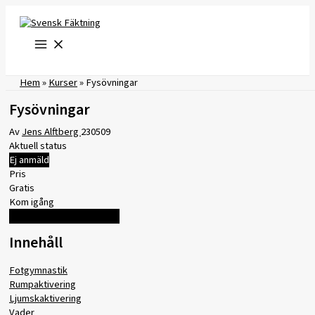
Hoppa
till
innehåll
Hem
»
Kurser
»
Fysövningar
Fysövningar
Av
Jens Alftberg
230509
Aktuell status
Ej anmäld
Pris
Gratis
Kom igång
Logga in för att registrera
Innehåll
Fotgymnastik
Rumpaktivering
Ljumskaktivering
Vader