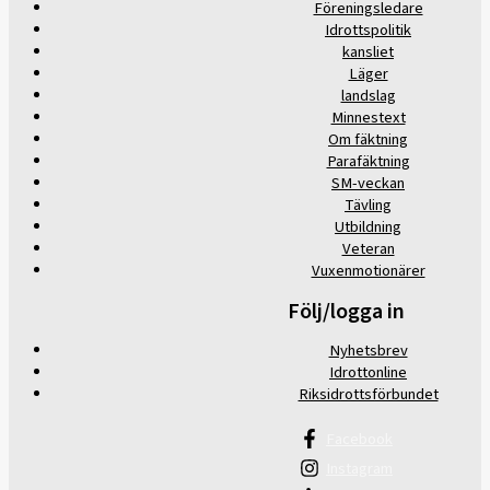
Föreningsledare
Idrottspolitik
kansliet
Läger
landslag
Minnestext
Om fäktning
Parafäktning
SM-veckan
Tävling
Utbildning
Veteran
Vuxenmotionärer
Följ/logga in
Nyhetsbrev
Idrottonline
Riksidrottsförbundet
Facebook
Instagram