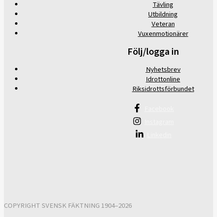
Tävling
Utbildning
Veteran
Vuxenmotionärer
Följ/logga in
Nyhetsbrev
Idrottonline
Riksidrottsförbundet
Facebook
Instagram
Linkedin
COPYRIGHT SVENSK FÄKTNING 1904–2026