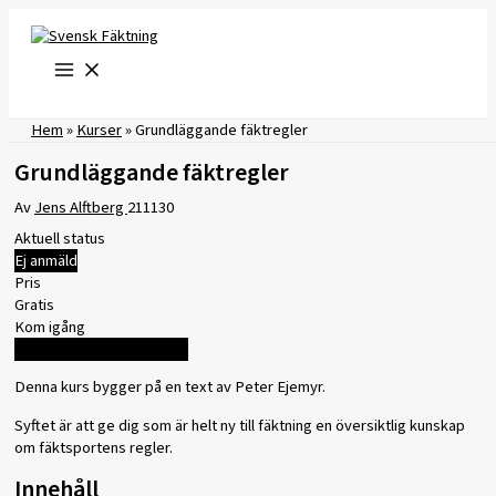
Hoppa
till
innehåll
Hem
»
Kurser
»
Grundläggande fäktregler
Grundläggande fäktregler
Av
Jens Alftberg
211130
Aktuell status
Ej anmäld
Pris
Gratis
Kom igång
Logga in för att registrera
Denna kurs bygger på en text av Peter Ejemyr.
Syftet är att ge dig som är helt ny till fäktning en översiktlig kunskap
om fäktsportens regler.
Innehåll