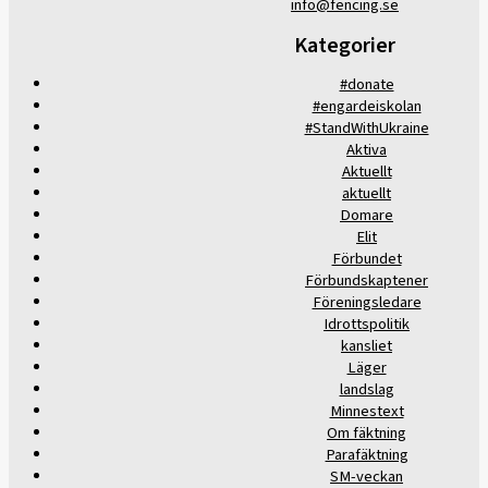
info@fencing.se
Kategorier
#donate
#engardeiskolan
#StandWithUkraine
Aktiva
Aktuellt
aktuellt
Domare
Elit
Förbundet
Förbundskaptener
Föreningsledare
Idrottspolitik
kansliet
Läger
landslag
Minnestext
Om fäktning
Parafäktning
SM-veckan