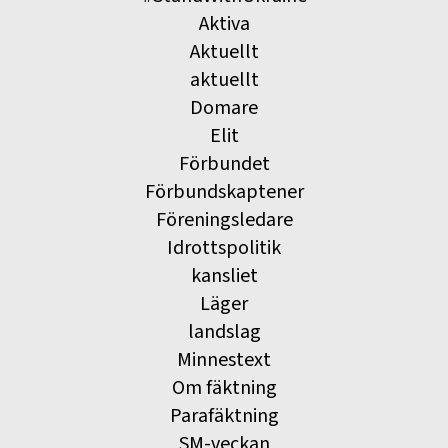
Aktiva
Aktuellt
aktuellt
Domare
Elit
Förbundet
Förbundskaptener
Föreningsledare
Idrottspolitik
kansliet
Läger
landslag
Minnestext
Om fäktning
Parafäktning
SM-veckan