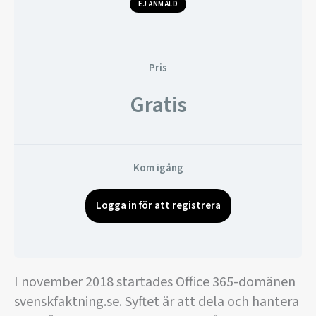
EJ ANMÄLD
Pris
Gratis
Kom igång
Logga in för att registrera
I november 2018 startades Office 365-domänen
svenskfaktning.se. Syftet är att dela och hantera