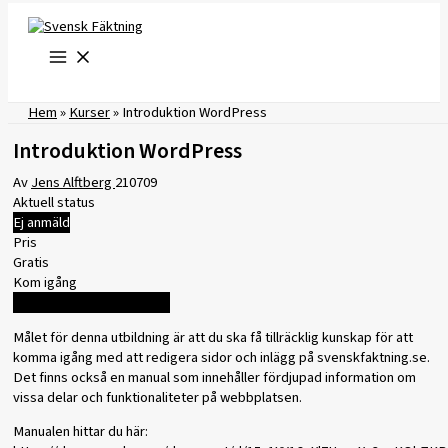
Hoppa
till
innehåll
Hem
»
Kurser
»
Introduktion WordPress
Introduktion WordPress
Av
Jens Alftberg
210709
Aktuell status
Ej anmäld
Pris
Gratis
Kom igång
Logga in för att registrera
Målet för denna utbildning är att du ska få tillräcklig kunskap för att
komma igång med att redigera sidor och inlägg på svenskfaktning.se.
Det finns också en manual som innehåller fördjupad information om
vissa delar och funktionaliteter på webbplatsen.
Manualen hittar du här: