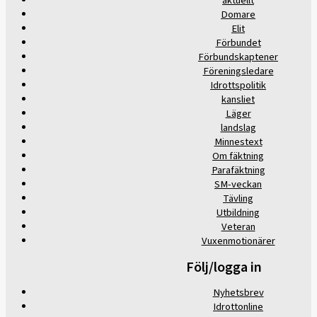
aktuellt
Domare
Elit
Förbundet
Förbundskaptener
Föreningsledare
Idrottspolitik
kansliet
Läger
landslag
Minnestext
Om fäktning
Parafäktning
SM-veckan
Tävling
Utbildning
Veteran
Vuxenmotionärer
Följ/logga in
Nyhetsbrev
Idrottonline