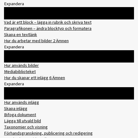
Expandera
Innehåll
0% slutfört
0/3 steg
Vad är ett block – lägga in rubrik och skriva text
Paragrafikonen – ändra blocktyp och formatera
Skapa en textlänk
Hur du arbetar med bilder
2 Ämnen
Expandera
Innehåll
0% slutfört
0/2 steg
Hur används bilder
Mediabiblioteket
Hur du skapar ett inlägg
6 Ämnen
Expandera
Innehåll
0% slutfört
0/6 steg
Hur används inlägg
Skapa inlägg
Bifoga dokument
Lägga till utvald bild
Taxonomier och visning
Förhandsgranskning, publicering och redigering