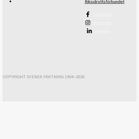
Riksidrottsförbundet
Facebook
Instagram
Linkedin
COPYRIGHT SVENSK FÄKTNING 1904–2026