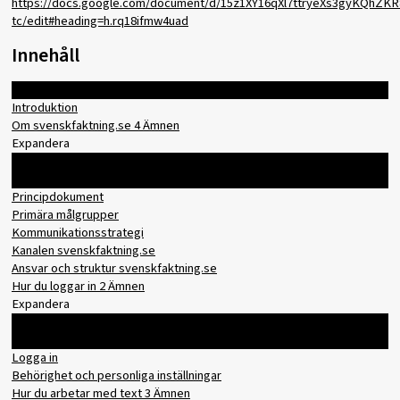
https://docs.google.com/document/d/15z1XY16qXl7ttryeXs3gyKQhZK
tc/edit#heading=h.rq18ifmw4uad
Innehåll
Expandera alla
Introduktion
Om svenskfaktning.se
4 Ämnen
Expandera
Innehåll
0% slutfört
0/4 steg
Principdokument
Primära målgrupper
Kommunikationsstrategi
Kanalen svenskfaktning.se
Ansvar och struktur svenskfaktning.se
Hur du loggar in
2 Ämnen
Expandera
Innehåll
0% slutfört
0/2 steg
Logga in
Behörighet och personliga inställningar
Hur du arbetar med text
3 Ämnen