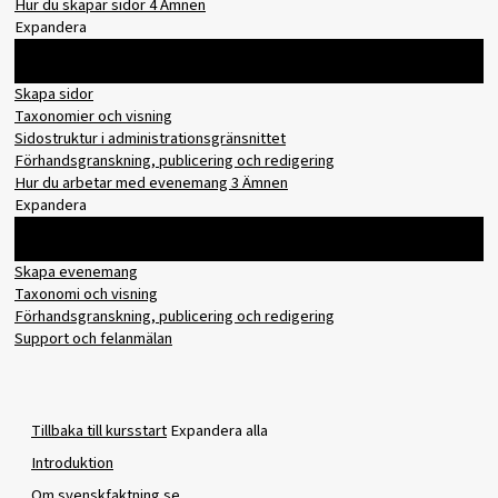
Hur du skapar sidor
4 Ämnen
Expandera
Innehåll
0% slutfört
0/4 steg
Skapa sidor
Taxonomier och visning
Sidostruktur i administrationsgränsnittet
Förhandsgranskning, publicering och redigering
Hur du arbetar med evenemang
3 Ämnen
Expandera
Innehåll
0% slutfört
0/3 steg
Skapa evenemang
Taxonomi och visning
Förhandsgranskning, publicering och redigering
Support och felanmälan
Tillbaka till kursstart
Expandera alla
Introduktion
Om svenskfaktning.se