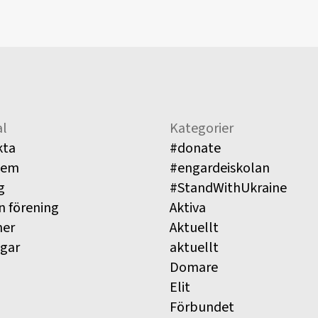
l
Kategorier
kta
#donate
lem
#engardeiskolan
g
#StandWithUkraine
n förening
Aktiva
ner
Aktuellt
ngar
aktuellt
Domare
Elit
Förbundet