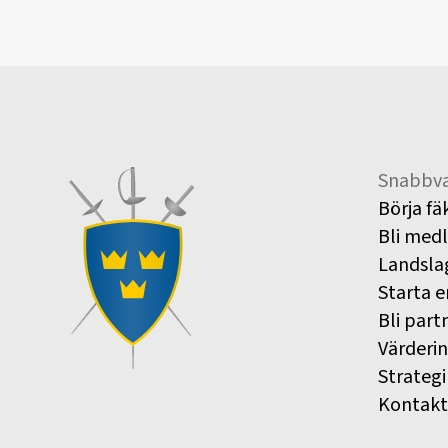
Snabbva
Börja fä
Bli med
Landsla
Starta e
Bli part
Värderi
Strategi
Kontakt