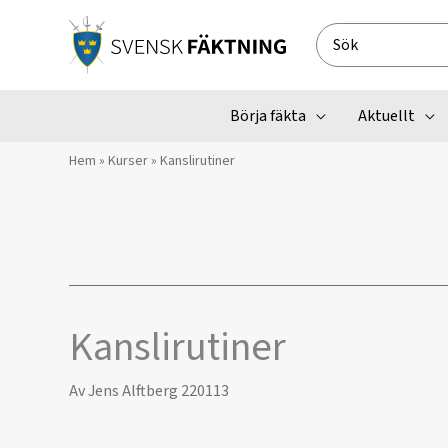
Hoppa
till
Search
innehåll
for:
Börja fäkta
Aktuellt
Hem
»
Kurser
»
Kanslirutiner
Kanslirutiner
Av
Jens Alftberg
220113