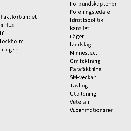
Förbundskaptener
Föreningsledare
 Fäktförbundet
Idrottspolitik
ns Hus
kansliet
16
Läger
Stockholm
landslag
ncing.se
Minnestext
Om fäktning
Parafäktning
SM-veckan
Tävling
Utbildning
Veteran
Vuxenmotionärer