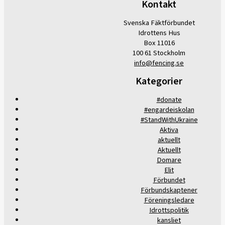
Kontakt
Svenska Fäktförbundet
Idrottens Hus
Box 11016
100 61 Stockholm
info@fencing.se
Kategorier
#donate
#engardeiskolan
#StandWithUkraine
Aktiva
aktuellt
Aktuellt
Domare
Elit
Förbundet
Förbundskaptener
Föreningsledare
Idrottspolitik
kansliet