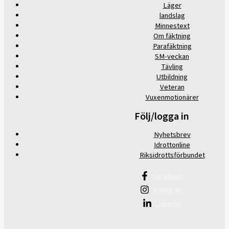
Läger
landslag
Minnestext
Om fäktning
Parafäktning
SM-veckan
Tävling
Utbildning
Veteran
Vuxenmotionärer
Följ/logga in
Nyhetsbrev
Idrottonline
Riksidrottsförbundet
Facebook
Instagram
Linkedin