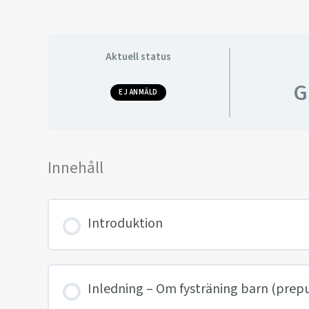
Aktuell status
G
EJ ANMÄLD
Innehåll
Introduktion
Inledning – Om fysträning barn (prep