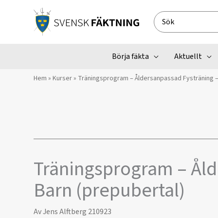
Hoppa
till
Search
innehåll
for:
Börja fäkta
Aktuellt
Hem
»
Kurser
»
Träningsprogram – Åldersanpassad Fysträning –
Träningsprogram – Åld
Barn (prepubertal)
Av
Jens Alftberg
210923