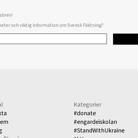
sbrev!
yheter och viktig information om Svensk Fäktning?
l
Kategorier
kta
#donate
lem
#engardeiskolan
g
#StandWithUkraine