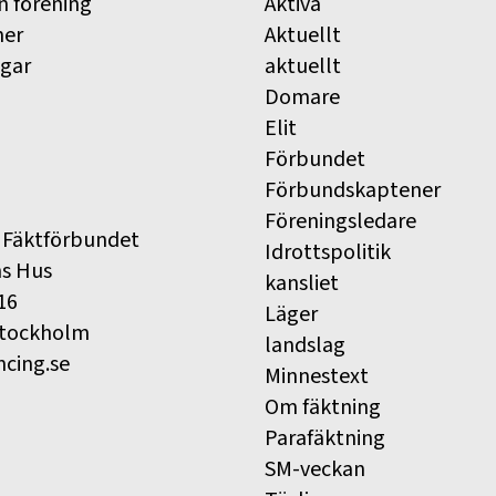
n förening
Aktiva
ner
Aktuellt
ngar
aktuellt
Domare
Elit
Förbundet
Förbundskaptener
Föreningsledare
 Fäktförbundet
Idrottspolitik
ns Hus
kansliet
16
Läger
Stockholm
landslag
ncing.se
Minnestext
Om fäktning
Parafäktning
SM-veckan