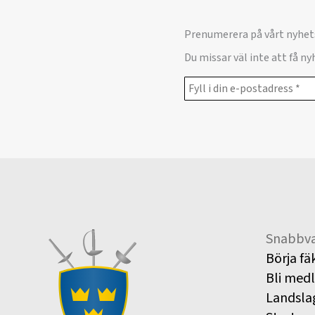
Prenumerera på vårt nyhet
Du missar väl inte att få n
Snabbva
Börja fä
Bli med
Landsla