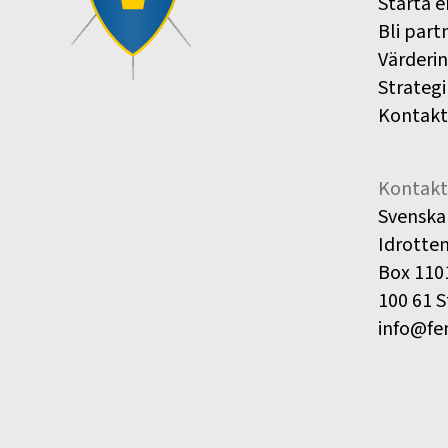
Starta e
Bli part
Värderi
Strategi
Kontakt
Kontakt
Svenska
Idrotte
Box 110
100 61 
info@fe