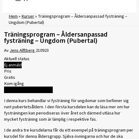
Hem
»
Kurser
»
Träningsprogram – Åldersanpassad fysträning –
Ungdom (Pubertal)
Träningsprogram – Åldersanpassad
fysträning – Ungdom (Pubertal)
Av
Jens Alftberg
210923
Aktuell status
Ej anmäld
Pris
Gratis
Kom igång
Logga in för att registrera
I denna kurs behandlar vi fysträning för ungdomar som befinner sig
runt pubertetsåldern. I den första kursdelen kan du läsa mer om hur
fysträningen kan periodiseras över året och därmed utläsa hur
mycket fysträning som är lämplig i respektive fas.
I de andra tre kursdelarna får du ett exempel på träningsprogram per
kursdel för denna åldersgrupp. Själva övningarna och hur de ska