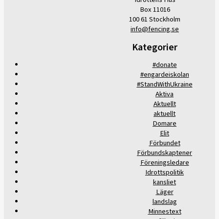
Box 11016
100 61 Stockholm
info@fencing.se
Kategorier
#donate
#engardeiskolan
#StandWithUkraine
Aktiva
Aktuellt
aktuellt
Domare
Elit
Förbundet
Förbundskaptener
Föreningsledare
Idrottspolitik
kansliet
Läger
landslag
Minnestext