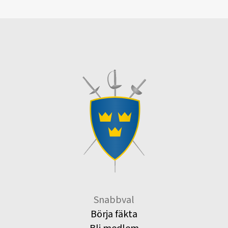
Snabbval
Börja fäkta