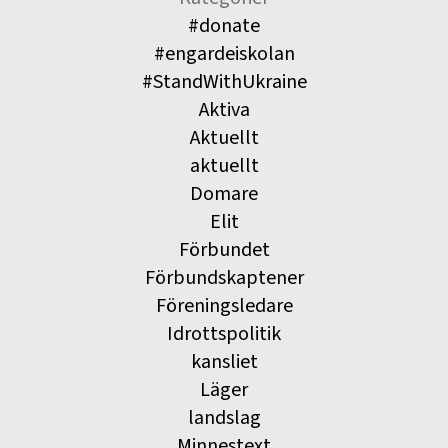
#donate
#engardeiskolan
#StandWithUkraine
Aktiva
Aktuellt
aktuellt
Domare
Elit
Förbundet
Förbundskaptener
Föreningsledare
Idrottspolitik
kansliet
Läger
landslag
Minnestext