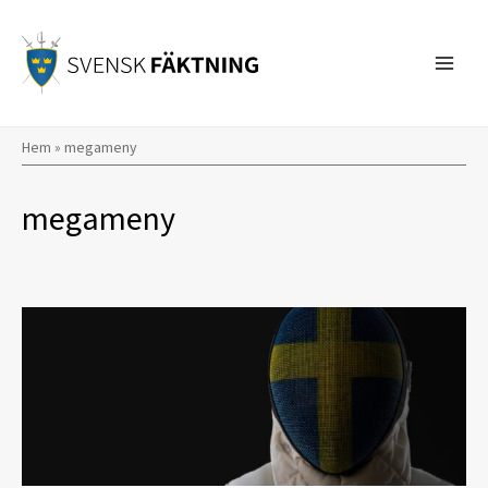
Hoppa
till
innehåll
Hem
»
megameny
megameny