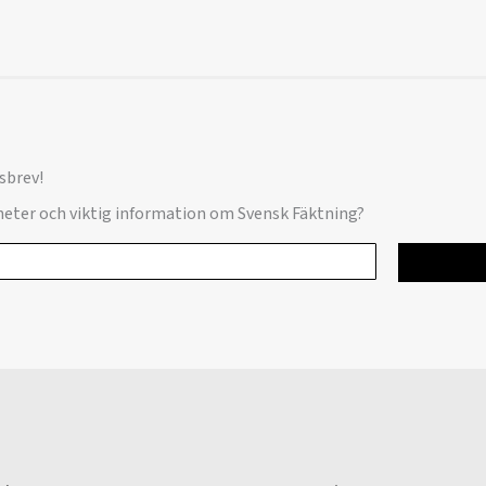
sbrev!
yheter och viktig information om Svensk Fäktning?