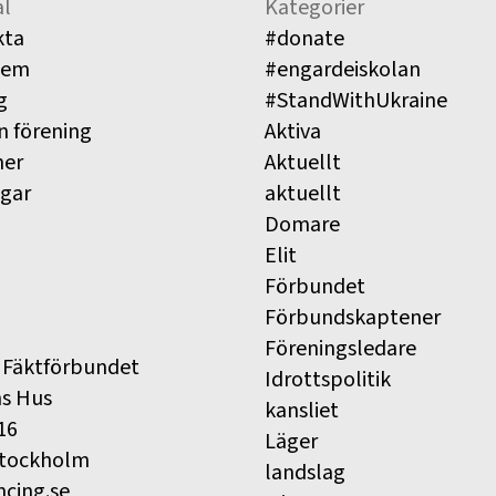
l
Kategorier
kta
#donate
lem
#engardeiskolan
g
#StandWithUkraine
n förening
Aktiva
ner
Aktuellt
ngar
aktuellt
Domare
Elit
Förbundet
Förbundskaptener
Föreningsledare
 Fäktförbundet
Idrottspolitik
ns Hus
kansliet
16
Läger
Stockholm
landslag
ncing.se