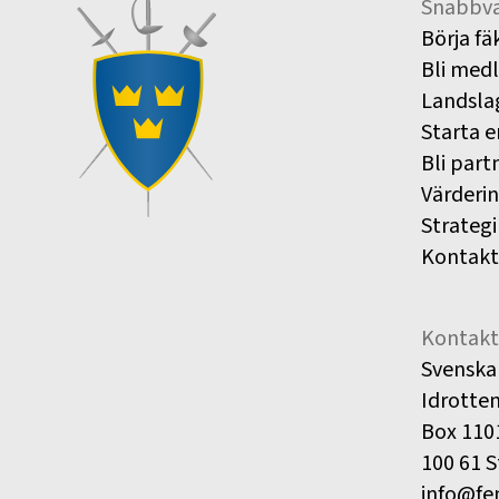
Snabbva
Börja fä
Bli med
Landsla
Starta e
Bli part
Värderi
Strategi
Kontakt
Kontakt
Svenska
Idrotte
Box 110
100 61 
info@fe