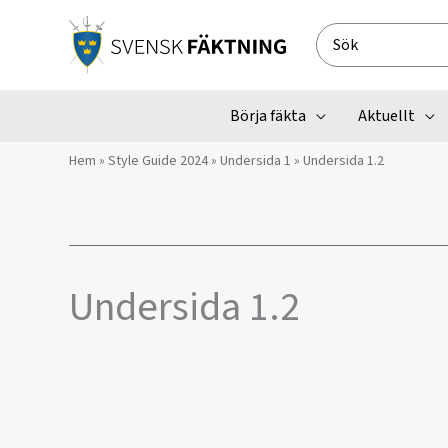
Hoppa
till
Search
innehåll
for:
Börja fäkta
Aktuellt
Hem
»
Style Guide 2024
»
Undersida 1
»
Undersida 1.2
Undersida 1.2