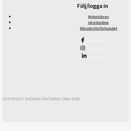
Följ/logga in
Nyhetsbrev
Idrottonline
Riksidrottsförbundet
Facebook
Instagram
Linkedin
COPYRIGHT SVENSK FÄKTNING 1904–2026