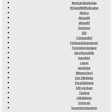
#engardeiskolan
#StandWithUkraine
Aktiva
Aktuellt
aktuellt
Domare
Elit
Förbundet
Förbundskaptener
Föreningsledare
Idrottspolitik
kansliet
Läger
landslag
Minnestext
Om fäktning
Parafäktning
SM-veckan
Tävling
Utbildning
Veteran
Vuxenmotionärer