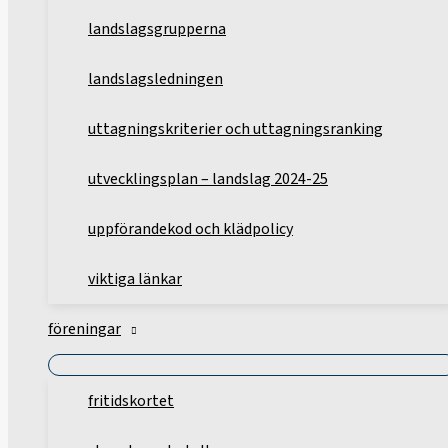
landslagsgrupperna
landslagsledningen
uttagningskriterier och uttagningsranking
utvecklingsplan – landslag 2024-25
uppförandekod och klädpolicy
viktiga länkar
föreningar
fritidskortet