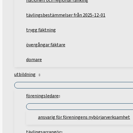
nationell och regional ranking
tävlingsbestämmelser från 2025-12-01
trygg fäktning
övergångar fäktare
domare
utbildning
föreningsledare
ansvarig för föreningens nybörjarverksamhet
tävlingsarrangör