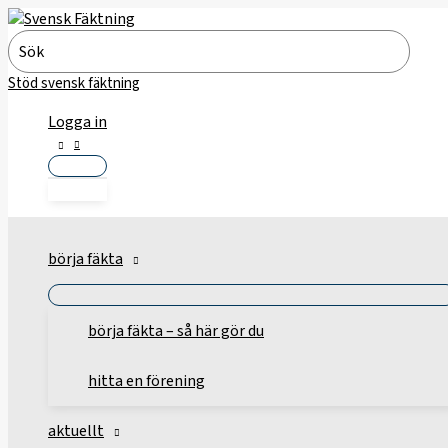
Hoppa
till
Search
innehåll
for:
Stöd svensk fäktning
Logga in
börja fäkta
börja fäkta – så här gör du
hitta en förening
aktuellt