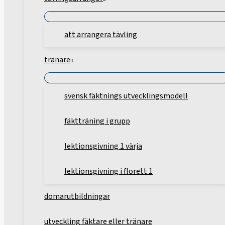
att arrangera tävling
tränare
svensk fäktnings utvecklingsmodell
fäktträning i grupp
lektionsgivning 1 värja
lektionsgivning i florett 1
domarutbildningar
utveckling fäktare eller tränare