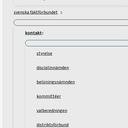
svenska fäktförbundet
kontakt
styrelse
disciplinnämden
belöningsnämnden
kommittéer
valberedningen
distriktsförbund