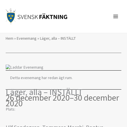
Hoppa
till
innehåll
Hem
»
Evenemang
»
Läger, alla – INSTÄLLT
Detta evenemang har redan ägt rum.
Läger, alla – INSTÄLLT
26 december 2020
–
30 december
2020
Plats: