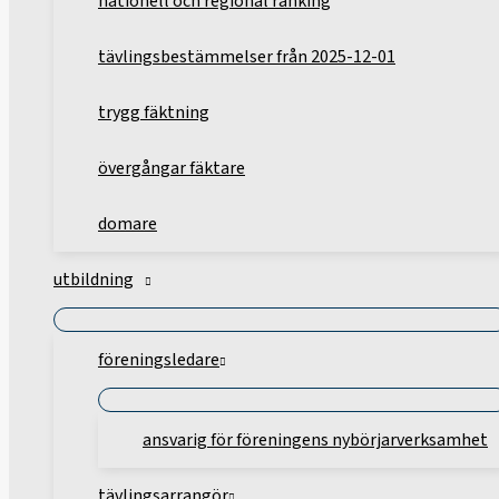
nationell och regional ranking
tävlingsbestämmelser från 2025-12-01
trygg fäktning
övergångar fäktare
domare
utbildning
föreningsledare
ansvarig för föreningens nybörjarverksamhet
tävlingsarrangör