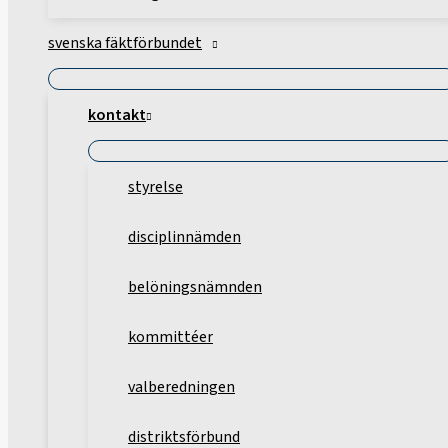
svenska fäktförbundet
kontakt
styrelse
disciplinnämden
belöningsnämnden
kommittéer
valberedningen
distriktsförbund