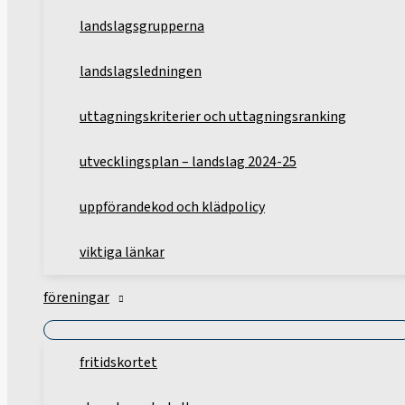
landslagsgrupperna
landslagsledningen
uttagningskriterier och uttagningsranking
utvecklingsplan – landslag 2024-25
uppförandekod och klädpolicy
viktiga länkar
föreningar
fritidskortet