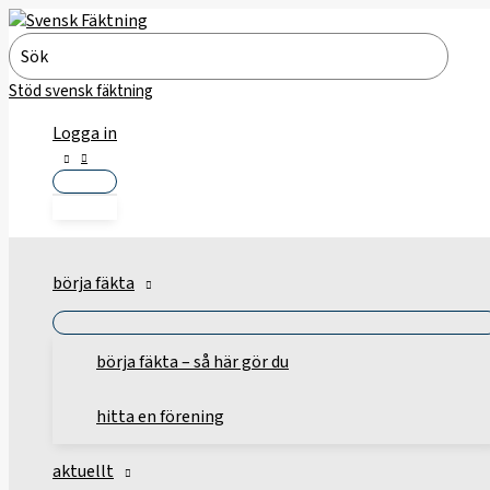
Hoppa
till
Search
innehåll
for:
Stöd svensk fäktning
Logga in
börja fäkta
börja fäkta – så här gör du
hitta en förening
aktuellt