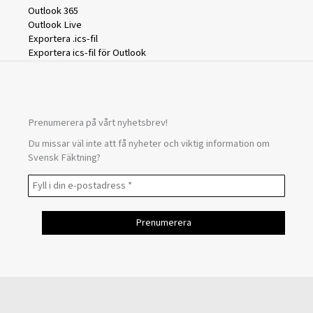
Outlook 365
Outlook Live
Exportera .ics-fil
Exportera ics-fil för Outlook
Prenumerera på vårt nyhetsbrev!
Du missar väl inte att få nyheter och viktig information om
Svensk Fäktning?