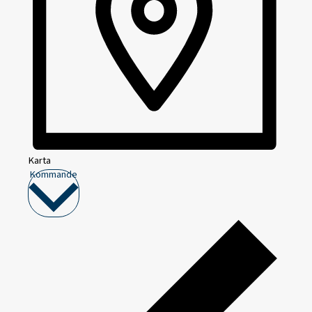
Karta
Välj
Kommande
datum.