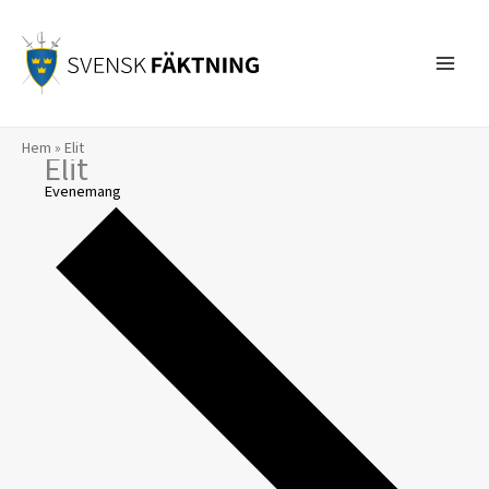
Hoppa
till
innehåll
Hem
»
Elit
Elit
Evenemang