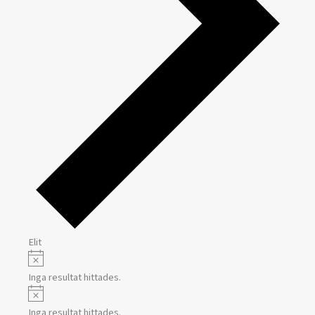
Elit
Notis
Evenemang
Inga resultat hittades.
Notis
Inga resultat hittades.