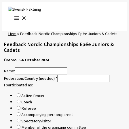
Hoppa
till
innehåll
Hem
»
Feedback Nordic Championships Epée Juniors & Cadets
Feedback Nordic Championships Epée Juniors &
Cadets
Örebro, 5-6 October 2024
Name:
Federation/Country (needed)
*
I participated as:
Active fencer
Coach
Referee
Accompanying person/parent
Spectator/visitor
Member of the organizing committee