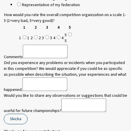
Representative of my federation
How would you rate the overall competition organization on a scale 1-
5 (1=very bad, 5=very good)?
1
2
3
4
5
5
1
1
2
2
3
3
4
4
5
Comments
Did you experience any problems or incidents when you participated
in this competition? We would appreciate if you could be as specific
as possible when describing the situation, your experiences and what
happened.
useful
Would you like to share any observations or suggestions that could be
like
observations
useful for future championships?
Skicka