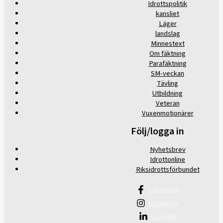
Idrottspolitik
kansliet
Läger
landslag
Minnestext
Om fäktning
Parafäktning
SM-veckan
Tävling
Utbildning
Veteran
Vuxenmotionärer
Följ/logga in
Nyhetsbrev
Idrottonline
Riksidrottsförbundet
Facebook
Instagram
Linkedin