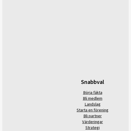
Snabbval
Börja fäkta
Bli medlem
Landslag
Starta en förening
Bli partner
Värderingar
Strategi