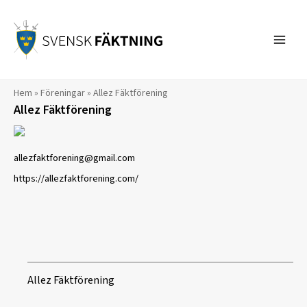
Hoppa
till
innehåll
Hem
»
Föreningar
»
Allez Fäktförening
Allez Fäktförening
allezfaktforening@gmail.com
https://allezfaktforening.com/
Allez Fäktförening