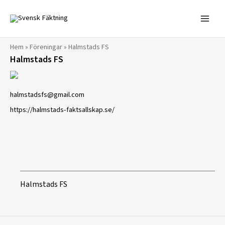
Hoppa
till
innehåll
Hem
»
Föreningar
»
Halmstads FS
Halmstads FS
halmstadsfs@gmail.com
https://halmstads-faktsallskap.se/
Halmstads FS