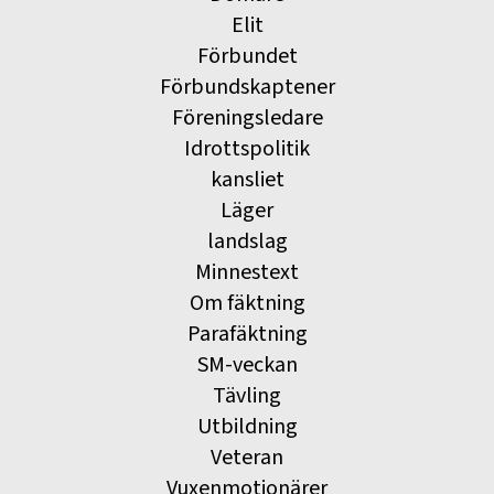
Elit
Förbundet
Förbundskaptener
Föreningsledare
Idrottspolitik
kansliet
Läger
landslag
Minnestext
Om fäktning
Parafäktning
SM-veckan
Tävling
Utbildning
Veteran
Vuxenmotionärer