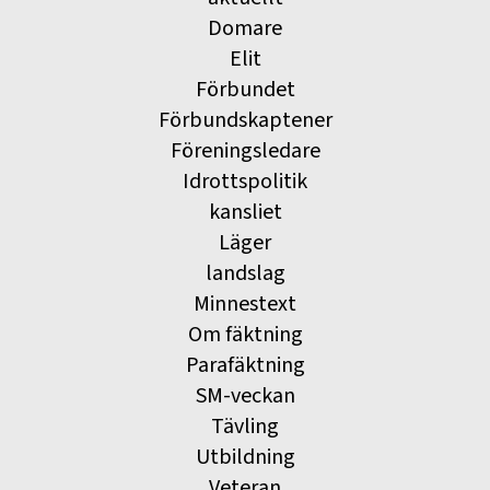
Domare
Elit
Förbundet
Förbundskaptener
Föreningsledare
Idrottspolitik
kansliet
Läger
landslag
Minnestext
Om fäktning
Parafäktning
SM-veckan
Tävling
Utbildning
Veteran