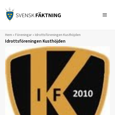
Hoppa
till
innehåll
Hem
»
Föreningar
»
Idrottsföreningen Kusthöjden
Idrottsföreningen Kusthöjden