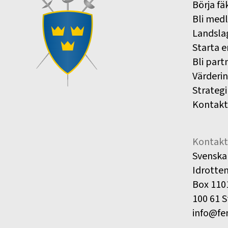
Börja fä
Bli med
Landsla
Starta e
Bli part
Värderi
Strategi
Kontakt
Kontakt
Svenska
Idrotte
Box 110
100 61 
info@fe