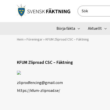
Hoppa
till
Search
innehåll
for:
Börja fäkta
Aktuellt
Hem
»
Föreningar
»
KFUM Zliproad CSC – Fäktning
KFUM Zliproad CSC – Fäktning
zliprodfencing@gmail.com
https://kfum-zliproad.se/