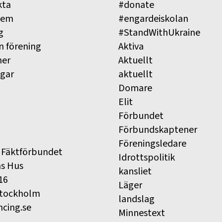
kta
#donate
lem
#engardeiskolan
g
#StandWithUkraine
n förening
Aktiva
ner
Aktuellt
ngar
aktuellt
Domare
Elit
Förbundet
Förbundskaptener
Föreningsledare
 Fäktförbundet
Idrottspolitik
ns Hus
kansliet
16
Läger
Stockholm
landslag
ncing.se
Minnestext