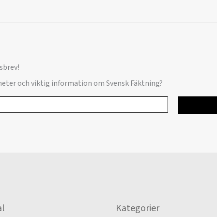
sbrev!
yheter och viktig information om Svensk Fäktning?
l
Kategorier