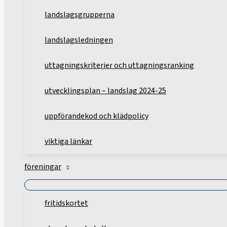
landslagsgrupperna
landslagsledningen
uttagningskriterier och uttagningsranking
utvecklingsplan – landslag 2024-25
uppförandekod och klädpolicy
viktiga länkar
föreningar
fritidskortet