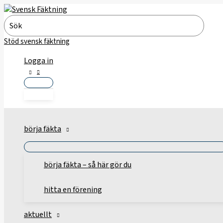
Hoppa
till
Search
innehåll
for:
Stöd svensk fäktning
Logga in
börja fäkta
börja fäkta – så här gör du
hitta en förening
aktuellt