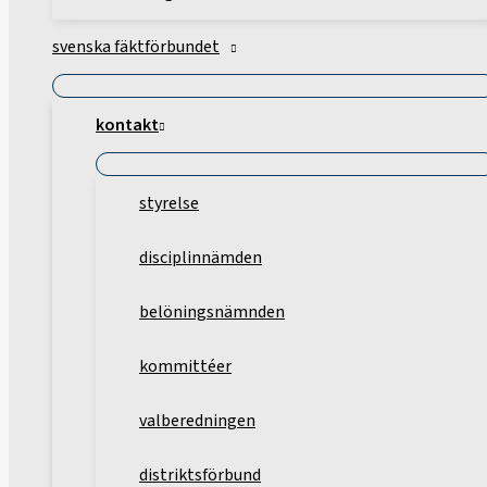
svenska fäktförbundet
kontakt
styrelse
disciplinnämden
belöningsnämnden
kommittéer
valberedningen
distriktsförbund