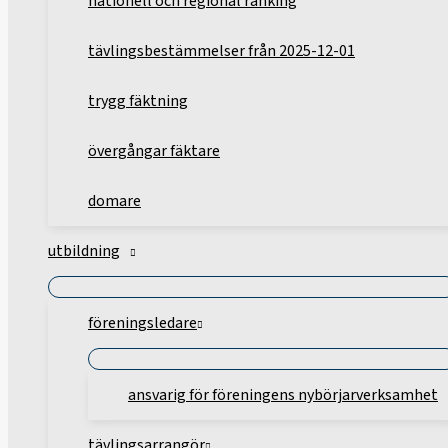
nationell och regional ranking
tävlingsbestämmelser från 2025-12-01
trygg fäktning
övergångar fäktare
domare
utbildning
föreningsledare
ansvarig för föreningens nybörjarverksamhet
tävlingsarrangör