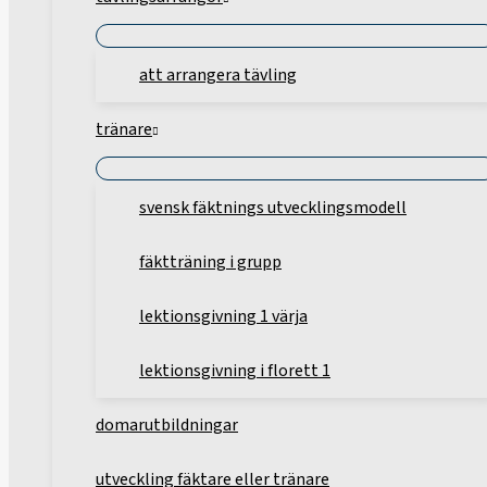
att arrangera tävling
tränare
svensk fäktnings utvecklingsmodell
fäktträning i grupp
lektionsgivning 1 värja
lektionsgivning i florett 1
domarutbildningar
utveckling fäktare eller tränare