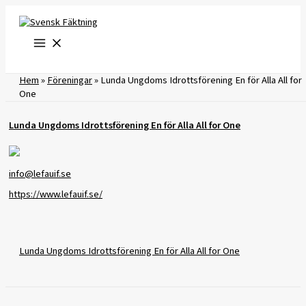
Hoppa
till
innehåll
Hem
»
Föreningar
»
Lunda Ungdoms Idrottsförening En för Alla All for
One
Lunda Ungdoms Idrottsförening En för Alla All for One
info@lefauif.se
https://www.lefauif.se/
Lunda Ungdoms Idrottsförening En för Alla All for One