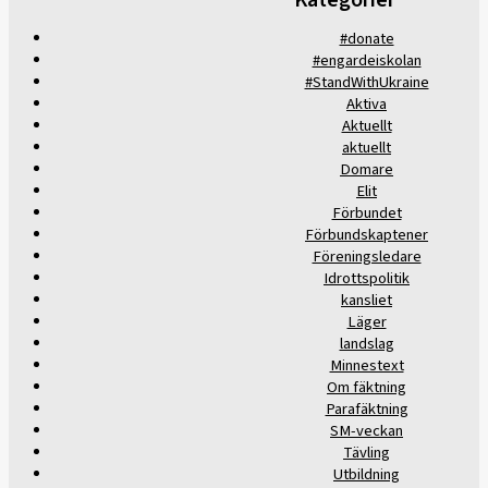
#donate
#engardeiskolan
#StandWithUkraine
Aktiva
Aktuellt
aktuellt
Domare
Elit
Förbundet
Förbundskaptener
Föreningsledare
Idrottspolitik
kansliet
Läger
landslag
Minnestext
Om fäktning
Parafäktning
SM-veckan
Tävling
Utbildning