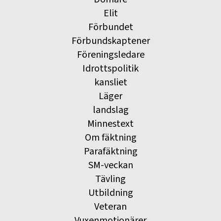
Elit
Förbundet
Förbundskaptener
Föreningsledare
Idrottspolitik
kansliet
Läger
landslag
Minnestext
Om fäktning
Parafäktning
SM-veckan
Tävling
Utbildning
Veteran
Vuxenmotionärer