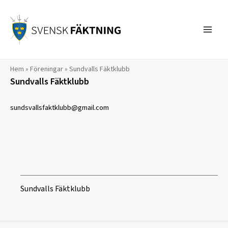
Hoppa
till
innehåll
Hem
»
Föreningar
»
Sundvalls Fäktklubb
Sundvalls Fäktklubb
sundsvallsfaktklubb@gmail.com
Sundvalls Fäktklubb